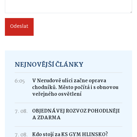
Odeslat
NEJNOVĚJŠÍ ČLÁNKY
6:05
V Nerudově ulici začne oprava
chodníků. Město počítá i s obnovou
veřejného osvětlení
7. 08.
OBJEDNÁVEJ ROZVOZ POHODLNĚJI
A ZDARMA
7. 08.
Kdo stojí za KS GYM HLINSKO?