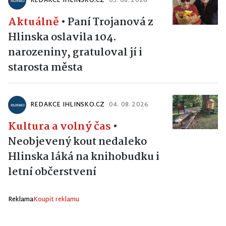
REDAKCE IHLINSKO.CZ
05. 08. 2026
Aktuálně
•
Paní Trojanová z
Hlinska oslavila 104.
narozeniny, gratuloval jí i
starosta města
REDAKCE IHLINSKO.CZ
04. 08. 2026
Kultura a volný čas
•
Neobjevený kout nedaleko
Hlinska láká na knihobudku i
letní občerstvení
Reklama
Koupit reklamu