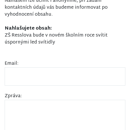
Nahlášení lze učinit i anonymně, při zadání
kontaktních údajů vás budeme informovat po
vyhodnocení obsahu.
Nahlašujete obsah:
ZŠ Resslova bude v novém školním roce svítit
úspornými led svítidly
Email:
Zpráva: