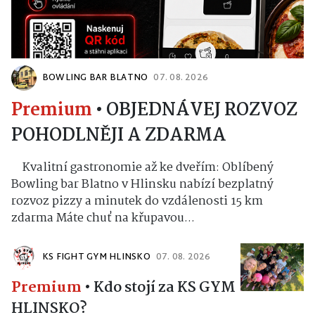
BOWLING BAR BLATNO
07. 08. 2026
Premium
•
OBJEDNÁVEJ ROZVOZ
POHODLNĚJI A ZDARMA
Kvalitní gastronomie až ke dveřím: Oblíbený
Bowling bar Blatno v Hlinsku nabízí bezplatný
rozvoz pizzy a minutek do vzdálenosti 15 km
zdarma Máte chuť na křupavou...
KS FIGHT GYM HLINSKO
07. 08. 2026
Premium
•
Kdo stojí za KS GYM
HLINSKO?