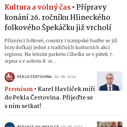
Kultura a volný čas
•
Přípravy
konání 26. ročníku Hlineckého
folkového Špekáčku již vrcholí
Příznivci folkové, country i trampské hudby se již
brzy dočkají jedné z tradičních kulturních akcí
regionu. Na letním parketu Cihelka se v pátek 7.
srpna a v sobotu 8. sr...
PEKLO ČERTOVINA
06. 08. 2026
Premium
•
Karel Havlíček míří
do Pekla Čertovina. Přijeďte se
s ním setkat!