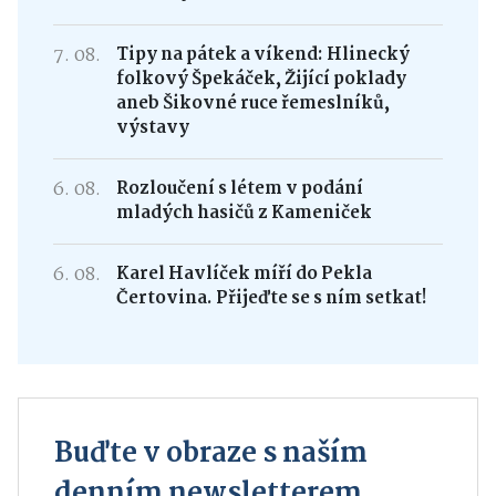
7. 08.
Tipy na pátek a víkend: Hlinecký
folkový Špekáček, Žijící poklady
aneb Šikovné ruce řemeslníků,
výstavy
6. 08.
Rozloučení s létem v podání
mladých hasičů z Kameniček
6. 08.
Karel Havlíček míří do Pekla
Čertovina. Přijeďte se s ním setkat!
Buďte v obraze s naším
denním newsletterem