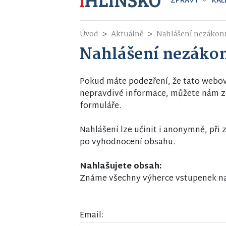
ZPRÁVY
KAL
Úvod
Aktuálně
Nahlášení nezákon
Nahlášení nezáko
Pokud máte podezření, že tato webo
nepravdivé informace, můžete nám za
formuláře.
Nahlášení lze učinit i anonymně, př
po vyhodnocení obsahu.
Nahlašujete obsah:
Známe všechny výherce vstupenek na 
Email: