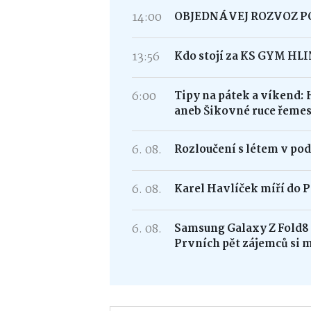
14:00
OBJEDNÁVEJ ROZVOZ 
13:56
Kdo stojí za KS GYM HL
6:00
Tipy na pátek a víkend: 
aneb Šikovné ruce řemes
6. 08.
Rozloučení s létem v po
6. 08.
Karel Havlíček míří do P
6. 08.
Samsung Galaxy Z Fold
Prvních pět zájemců si 