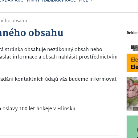
ENDÁŘ AKCÍ
FIRMY
NABÍDKA PRÁCE
VÍCE
ného obsahu
nného obsahu
Rekla
vá stránka obsahuje nezákonný obsah nebo
slat informace a obsah nahlásit prostřednictvím
i zadání kontaktních údajů vás budeme informovat
oslavy 100 let hokeje v Hlinsku