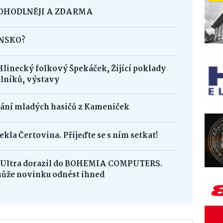
POHODLNĚJI A ZDARMA
INSKO?
Hlinecký folkový Špekáček, Žijící poklady
lníků, výstavy
dání mladých hasičů z Kameniček
ekla Čertovina. Přijeďte se s ním setkat!
8 Ultra dorazil do BOHEMIA COMPUTERS.
může novinku odnést ihned