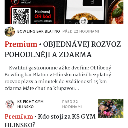
BOWLING BAR BLATNO
PŘED 22 HODINAMI
Premium
•
OBJEDNÁVEJ ROZVOZ
POHODLNĚJI A ZDARMA
Kvalitní gastronomie až ke dveřím: Oblíbený
Bowling bar Blatno v Hlinsku nabízí bezplatný
rozvoz pizzy a minutek do vzdálenosti 15 km
zdarma Máte chuť na křupavou...
KS FIGHT GYM
PŘED 22
HLINSKO
HODINAMI
Premium
•
Kdo stojí za KS GYM
HLINSKO?