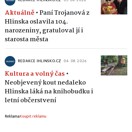
REDAKCE IHLINSKO.CZ
05. 08. 2026
Aktuálně
•
Paní Trojanová z
Hlinska oslavila 104.
narozeniny, gratuloval jí i
starosta města
REDAKCE IHLINSKO.CZ
04. 08. 2026
Kultura a volný čas
•
Neobjevený kout nedaleko
Hlinska láká na knihobudku i
letní občerstvení
Reklama
Koupit reklamu