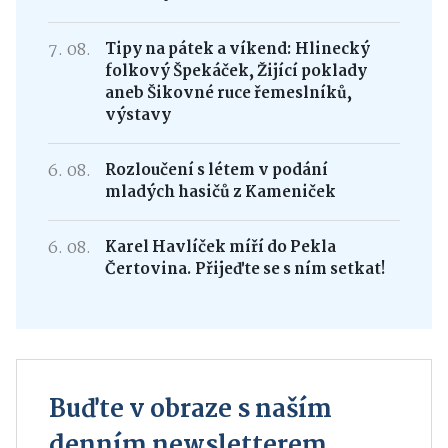
7. 08.
Tipy na pátek a víkend: Hlinecký
folkový Špekáček, Žijící poklady
aneb Šikovné ruce řemeslníků,
výstavy
6. 08.
Rozloučení s létem v podání
mladých hasičů z Kameniček
6. 08.
Karel Havlíček míří do Pekla
Čertovina. Přijeďte se s ním setkat!
Buďte v obraze s naším
denním newsletterem