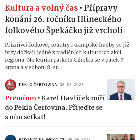
Kultura a volný čas
•
Přípravy
konání 26. ročníku Hlineckého
folkového Špekáčku již vrcholí
Příznivci folkové, country i trampské hudby se již
brzy dočkají jedné z tradičních kulturních akcí
regionu. Na letním parketu Cihelka se v pátek 7.
srpna a v sobotu 8. sr...
PEKLO ČERTOVINA
06. 08. 2026
Premium
•
Karel Havlíček míří
do Pekla Čertovina. Přijeďte se
s ním setkat!