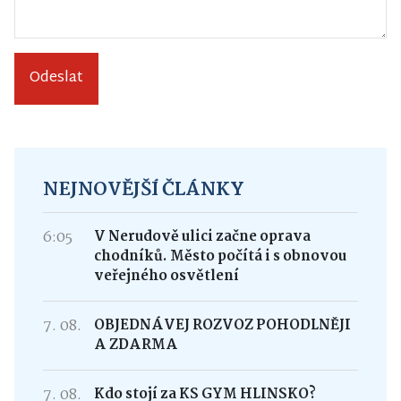
Odeslat
NEJNOVĚJŠÍ ČLÁNKY
6:05
V Nerudově ulici začne oprava
chodníků. Město počítá i s obnovou
veřejného osvětlení
7. 08.
OBJEDNÁVEJ ROZVOZ POHODLNĚJI
A ZDARMA
7. 08.
Kdo stojí za KS GYM HLINSKO?