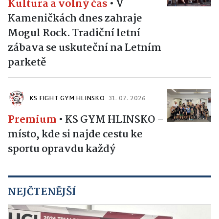
Kultura a volný čas
•
V
Kameničkách dnes zahraje
Mogul Rock. Tradiční letní
zábava se uskuteční na Letním
parketě
KS FIGHT GYM HLINSKO
31. 07. 2026
Premium
•
KS GYM HLINSKO –
místo, kde si najde cestu ke
sportu opravdu každý
NEJČTENĚJŠÍ