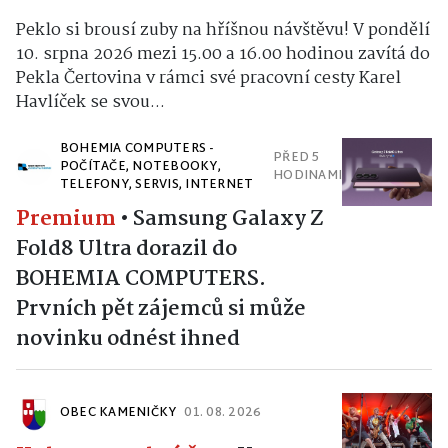
Peklo si brousí zuby na hříšnou návštěvu! V pondělí
10. srpna 2026 mezi 15.00 a 16.00 hodinou zavítá do
Pekla Čertovina v rámci své pracovní cesty Karel
Havlíček se svou...
BOHEMIA COMPUTERS -
PŘED 5
POČÍTAČE, NOTEBOOKY,
HODINAMI
TELEFONY, SERVIS, INTERNET
Premium
•
Samsung Galaxy Z
Fold8 Ultra dorazil do
BOHEMIA COMPUTERS.
Prvních pět zájemců si může
novinku odnést ihned
OBEC KAMENIČKY
01. 08. 2026