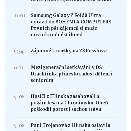
11:01
Samsung Galaxy Z Fold8 Ultra
dorazil do BOHEMIA COMPUTERS.
Prvních pět zájemců si může
novinku odnést ihned
9:34
Zájmové kroužky na ZŠ Resslova
6:01
Mezigenerační setkávání v DS
Drachtinka přineslo radost dětem i
seniorům
5. 08.
Hasiči z Hlinska zasahovali u
požáru lesa na Chrudimsku. Oheň
poškodil porost i suchou trávu
5. 08.
Paní Trojanová z Hlinska oslavila