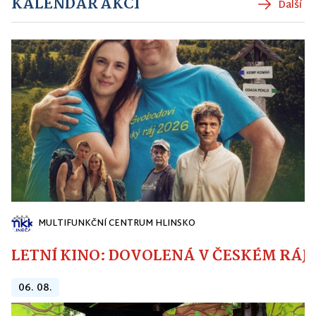
KALENDÁŘ AKCÍ
Další
MULTIFUNKČNÍ CENTRUM HLINSKO
LETNÍ KINO: DOVOLENÁ V ČESKÉM RÁJI
06. 08.