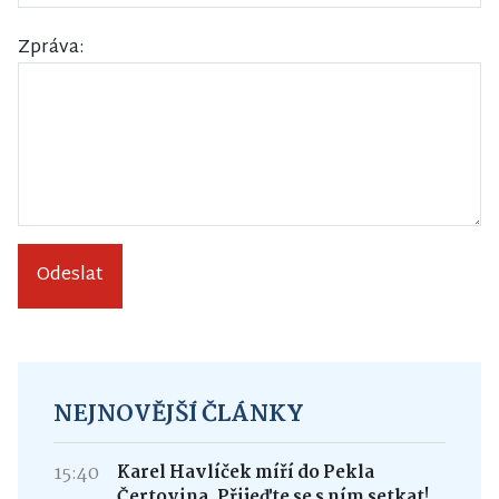
Zpráva:
Odeslat
NEJNOVĚJŠÍ ČLÁNKY
15:40
Karel Havlíček míří do Pekla
Čertovina. Přijeďte se s ním setkat!