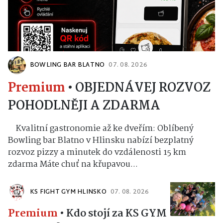
BOWLING BAR BLATNO
07. 08. 2026
Premium
•
OBJEDNÁVEJ ROZVOZ
POHODLNĚJI A ZDARMA
Kvalitní gastronomie až ke dveřím: Oblíbený
Bowling bar Blatno v Hlinsku nabízí bezplatný
rozvoz pizzy a minutek do vzdálenosti 15 km
zdarma Máte chuť na křupavou...
KS FIGHT GYM HLINSKO
07. 08. 2026
Premium
•
Kdo stojí za KS GYM