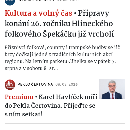
REDAKCE IHLINSKO
05. 08. 2026
Kultura a volný čas
•
Přípravy
konání 26. ročníku Hlineckého
folkového Špekáčku již vrcholí
Příznivci folkové, country i trampské hudby se již
brzy dočkají jedné z tradičních kulturních akcí
regionu. Na letním parketu Cihelka se v pátek 7.
srpna a v sobotu 8. sr...
PEKLO ČERTOVINA
06. 08. 2026
Premium
•
Karel Havlíček míří
do Pekla Čertovina. Přijeďte se
s ním setkat!