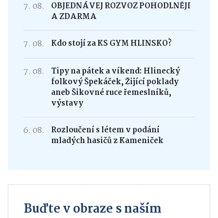
7. 08.
OBJEDNÁVEJ ROZVOZ POHODLNĚJI
A ZDARMA
7. 08.
Kdo stojí za KS GYM HLINSKO?
7. 08.
Tipy na pátek a víkend: Hlinecký
folkový Špekáček, Žijící poklady
aneb Šikovné ruce řemeslníků,
výstavy
6. 08.
Rozloučení s létem v podání
mladých hasičů z Kameniček
Buďte v obraze s naším