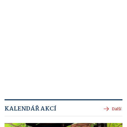
KALENDÁŘ AKCÍ
Další