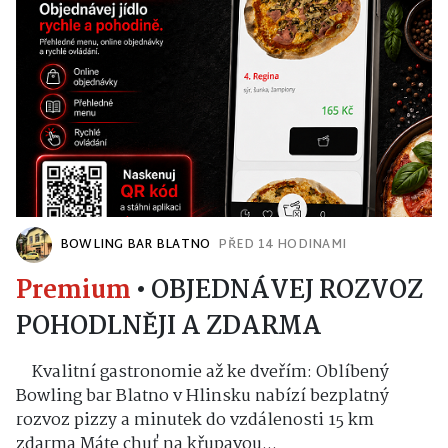
BOWLING BAR BLATNO
PŘED 14 HODINAMI
Premium
•
OBJEDNÁVEJ ROZVOZ
POHODLNĚJI A ZDARMA
Kvalitní gastronomie až ke dveřím: Oblíbený
Bowling bar Blatno v Hlinsku nabízí bezplatný
rozvoz pizzy a minutek do vzdálenosti 15 km
zdarma Máte chuť na křupavou...