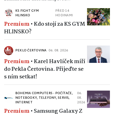
KS FIGHT GYM
PŘED 14
HLINSKO
HODINAMI
Premium
•
Kdo stojí za KS GYM
HLINSKO?
PEKLO ČERTOVINA
06. 08. 2026
Premium
•
Karel Havlíček míří
do Pekla Čertovina. Přijeďte se
s ním setkat!
BOHEMIA COMPUTERS - POČÍTAČE,
06.
NOTEBOOKY, TELEFONY, SERVIS,
08.
INTERNET
2026
Premium
•
Samsung Galaxy Z