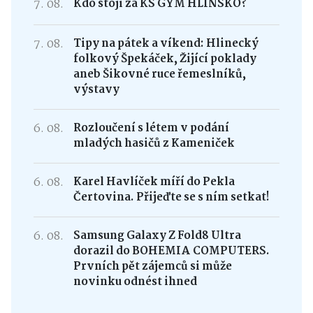
7. 08.
Kdo stojí za KS GYM HLINSKO?
7. 08.
Tipy na pátek a víkend: Hlinecký
folkový Špekáček, Žijící poklady
aneb Šikovné ruce řemeslníků,
výstavy
6. 08.
Rozloučení s létem v podání
mladých hasičů z Kameniček
6. 08.
Karel Havlíček míří do Pekla
Čertovina. Přijeďte se s ním setkat!
6. 08.
Samsung Galaxy Z Fold8 Ultra
dorazil do BOHEMIA COMPUTERS.
Prvních pět zájemců si může
novinku odnést ihned