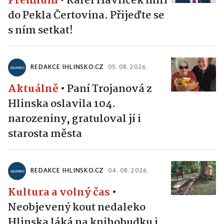
Premium
•
Karel Havlíček míří
do Pekla Čertovina. Přijeďte se
s ním setkat!
REDAKCE IHLINSKO.CZ
05. 08. 2026
Aktuálně
•
Paní Trojanová z
Hlinska oslavila 104.
narozeniny, gratuloval jí i
starosta města
REDAKCE IHLINSKO.CZ
04. 08. 2026
Kultura a volný čas
•
Neobjevený kout nedaleko
Hlinska láká na knihobudku i