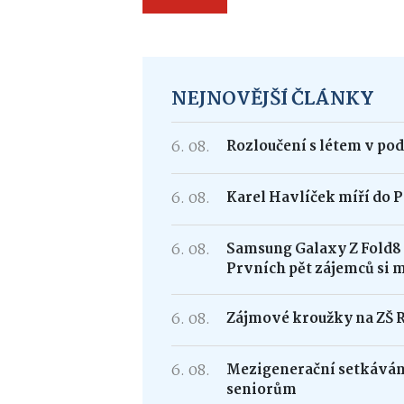
NEJNOVĚJŠÍ ČLÁNKY
6. 08.
Rozloučení s létem v po
6. 08.
Karel Havlíček míří do P
6. 08.
Samsung Galaxy Z Fold
Prvních pět zájemců si 
6. 08.
Zájmové kroužky na ZŠ 
6. 08.
Mezigenerační setkávání
seniorům