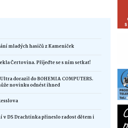
dání mladých hasičů z Kameniček
ekla Čertovina. Přijeďte se s ním setkat!
8 Ultra dorazil do BOHEMIA COMPUTERS.
může novinku odnést ihned
Resslova
 v DS Drachtinka přineslo radost dětem i