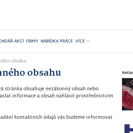
ENDÁŘ AKCÍ
FIRMY
NABÍDKA PRÁCE
VÍCE
ného obsahu
nného obsahu
Rekla
vá stránka obsahuje nezákonný obsah nebo
slat informace a obsah nahlásit prostřednictvím
i zadání kontaktních údajů vás budeme informovat