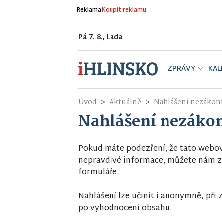
Reklama
Koupit reklamu
Pá 7. 8., Lada
ZPRÁVY
KAL
Úvod
Aktuálně
Nahlášení nezákon
Nahlášení nezáko
Pokud máte podezření, že tato webo
nepravdivé informace, můžete nám za
formuláře.
Nahlášení lze učinit i anonymně, př
po vyhodnocení obsahu.