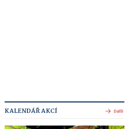
KALENDÁŘ AKCÍ
Další