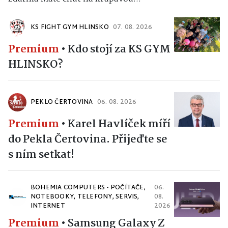
KS FIGHT GYM HLINSKO
07. 08. 2026
Premium
•
Kdo stojí za KS GYM
HLINSKO?
PEKLO ČERTOVINA
06. 08. 2026
Premium
•
Karel Havlíček míří
do Pekla Čertovina. Přijeďte se
s ním setkat!
BOHEMIA COMPUTERS - POČÍTAČE,
06.
NOTEBOOKY, TELEFONY, SERVIS,
08.
INTERNET
2026
Premium
•
Samsung Galaxy Z