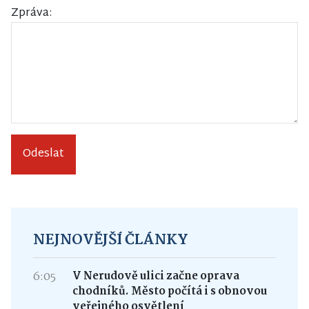
Zpráva:
Odeslat
NEJNOVĚJŠÍ ČLÁNKY
6:05
V Nerudově ulici začne oprava
chodníků. Město počítá i s obnovou
veřejného osvětlení