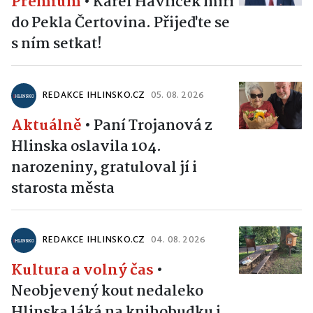
Premium
•
Karel Havlíček míří
do Pekla Čertovina. Přijeďte se
s ním setkat!
REDAKCE IHLINSKO.CZ
05. 08. 2026
Aktuálně
•
Paní Trojanová z
Hlinska oslavila 104.
narozeniny, gratuloval jí i
starosta města
REDAKCE IHLINSKO.CZ
04. 08. 2026
Kultura a volný čas
•
Neobjevený kout nedaleko
Hlinska láká na knihobudku i