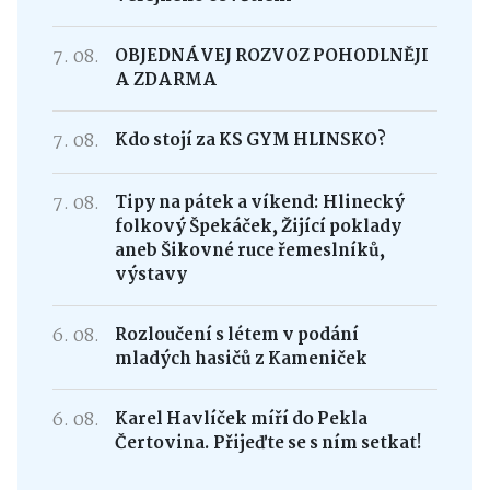
7. 08.
OBJEDNÁVEJ ROZVOZ POHODLNĚJI
A ZDARMA
7. 08.
Kdo stojí za KS GYM HLINSKO?
7. 08.
Tipy na pátek a víkend: Hlinecký
folkový Špekáček, Žijící poklady
aneb Šikovné ruce řemeslníků,
výstavy
6. 08.
Rozloučení s létem v podání
mladých hasičů z Kameniček
6. 08.
Karel Havlíček míří do Pekla
Čertovina. Přijeďte se s ním setkat!