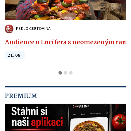
PEKLO ČERTOVINA
Audience u Lucifera s neomezeným raute
21. 08.
PREMIUM