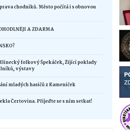
oprava chodníků. Město počítá i s obnovou
POHODLNĚJI A ZDARMA
INSKO?
Hlinecký folkový Špekáček, Žijící poklady
lníků, výstavy
dání mladých hasičů z Kameniček
ekla Čertovina. Přijeďte se s ním setkat!