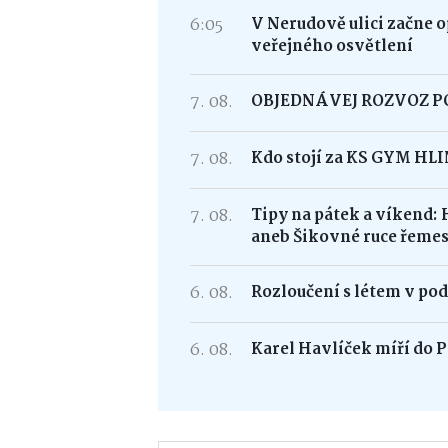
6:05
V Nerudově ulici začne 
veřejného osvětlení
7. 08.
OBJEDNÁVEJ ROZVOZ 
7. 08.
Kdo stojí za KS GYM HL
7. 08.
Tipy na pátek a víkend: 
aneb Šikovné ruce řemes
6. 08.
Rozloučení s létem v po
6. 08.
Karel Havlíček míří do P