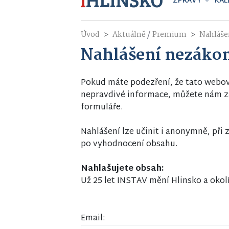
ZPRÁVY
KAL
/
Úvod
Aktuálně
Premium
Nahláše
Nahlášení nezáko
Pokud máte podezření, že tato webo
nepravdivé informace, můžete nám za
formuláře.
Nahlášení lze učinit i anonymně, př
po vyhodnocení obsahu.
Nahlašujete obsah:
Už 25 let INSTAV mění Hlinsko a okol
Email: