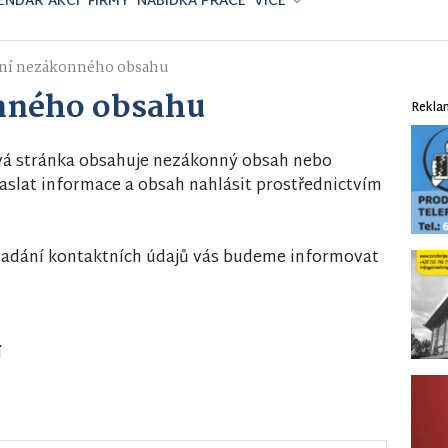
ENDÁŘ AKCÍ
FIRMY
NABÍDKA PRÁCE
VÍCE
ní nezákonného obsahu
nného obsahu
Rekla
vá stránka obsahuje nezákonný obsah nebo
slat informace a obsah nahlásit prostřednictvím
i zadání kontaktních údajů vás budeme informovat
í