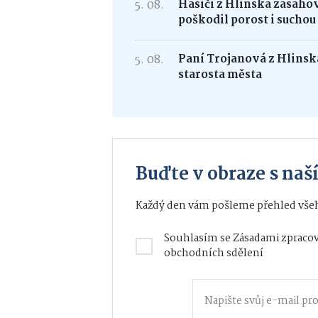
5. 08.
Hasiči z Hlinska zasaho
poškodil porost i suchou
5. 08.
Paní Trojanová z Hlinska
starosta města
Buďte v obraze s na
Každý den vám pošleme přehled všeh
Souhlasím se
Zásadami zpracov
obchodních sdělení