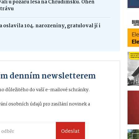
vali u požáru lesa na Chrudimsku. Oheň
 trávu
 oslavila 104. narozeniny, gratuloval jí i
ším denním newsletterem
o důležitého do vaší e-mailové schránky.
ání osobních údajů
pro zasílání novinek a
Odeslat