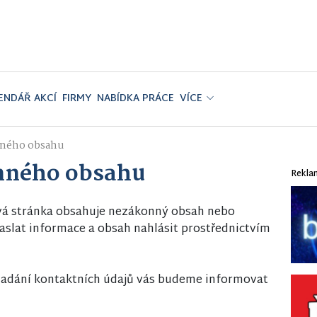
ENDÁŘ AKCÍ
FIRMY
NABÍDKA PRÁCE
VÍCE
nného obsahu
nného obsahu
Rekla
vá stránka obsahuje nezákonný obsah nebo
slat informace a obsah nahlásit prostřednictvím
i zadání kontaktních údajů vás budeme informovat