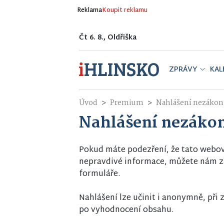
Reklama
Koupit reklamu
Čt 6. 8., Oldřiška
ZPRÁVY
KAL
Úvod
Premium
Nahlášení nezáko
Nahlášení nezáko
Pokud máte podezření, že tato webo
nepravdivé informace, můžete nám za
formuláře.
Nahlášení lze učinit i anonymně, př
po vyhodnocení obsahu.