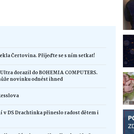
ekla Čertovina. Přijeďte se s ním setkat!
8 Ultra dorazil do BOHEMIA COMPUTERS.
může novinku odnést ihned
Resslova
 v DS Drachtinka přineslo radost dětem i