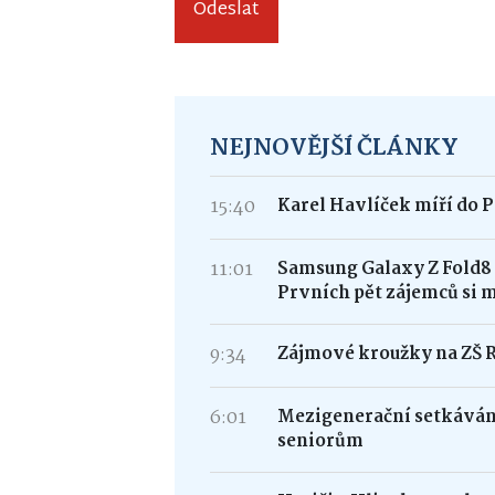
Odeslat
NEJNOVĚJŠÍ ČLÁNKY
15:40
Karel Havlíček míří do P
11:01
Samsung Galaxy Z Fold
Prvních pět zájemců si 
9:34
Zájmové kroužky na ZŠ 
6:01
Mezigenerační setkávání
seniorům