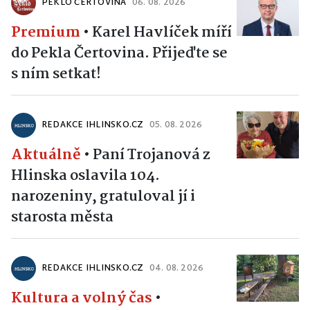
PEKLO ČERTOVINA
06. 08. 2026
Premium
•
Karel Havlíček míří
do Pekla Čertovina. Přijeďte se
s ním setkat!
REDAKCE IHLINSKO.CZ
05. 08. 2026
Aktuálně
•
Paní Trojanová z
Hlinska oslavila 104.
narozeniny, gratuloval jí i
starosta města
REDAKCE IHLINSKO.CZ
04. 08. 2026
Kultura a volný čas
•