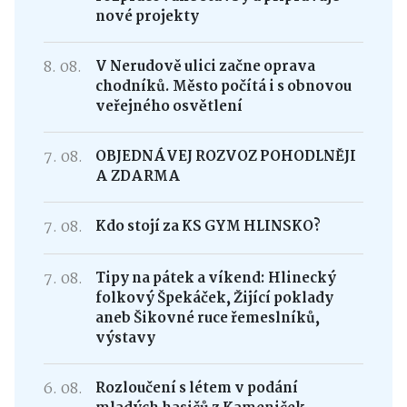
nové projekty
8. 08.
V Nerudově ulici začne oprava
chodníků. Město počítá i s obnovou
veřejného osvětlení
7. 08.
OBJEDNÁVEJ ROZVOZ POHODLNĚJI
A ZDARMA
7. 08.
Kdo stojí za KS GYM HLINSKO?
7. 08.
Tipy na pátek a víkend: Hlinecký
folkový Špekáček, Žijící poklady
aneb Šikovné ruce řemeslníků,
výstavy
6. 08.
Rozloučení s létem v podání