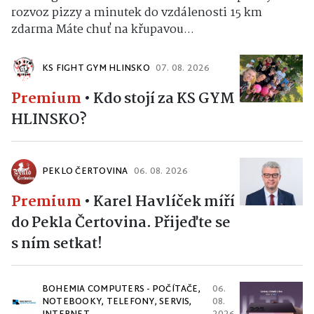
rozvoz pizzy a minutek do vzdálenosti 15 km
zdarma Máte chuť na křupavou...
KS FIGHT GYM HLINSKO
07. 08. 2026
Premium
•
Kdo stojí za KS GYM
HLINSKO?
PEKLO ČERTOVINA
06. 08. 2026
Premium
•
Karel Havlíček míří
do Pekla Čertovina. Přijeďte se
s ním setkat!
BOHEMIA COMPUTERS - POČÍTAČE,
06.
NOTEBOOKY, TELEFONY, SERVIS,
08.