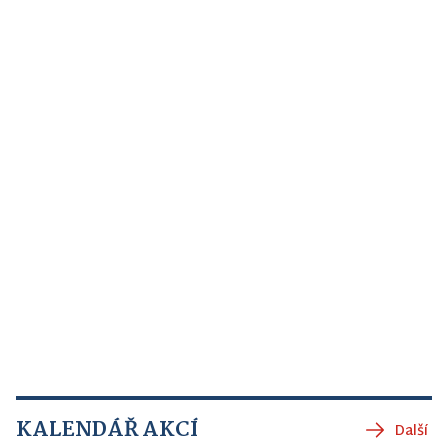
KALENDÁŘ AKCÍ
Další