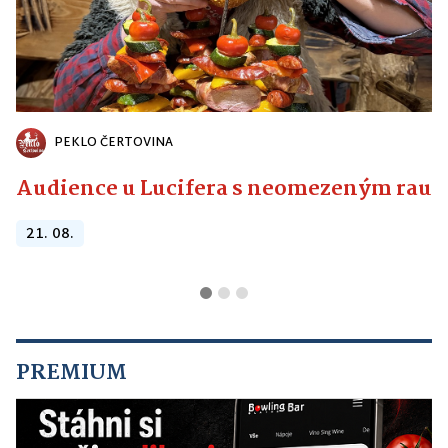
PEKLO ČERTOVINA
Audience u Lucifera s neomezeným raute
21. 08.
PREMIUM