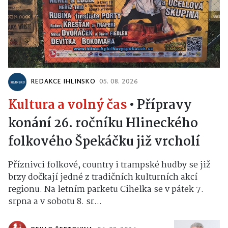
REDAKCE IHLINSKO
05. 08. 2026
Kultura a volný čas
•
Přípravy
konání 26. ročníku Hlineckého
folkového Špekáčku již vrcholí
Příznivci folkové, country i trampské hudby se již
brzy dočkají jedné z tradičních kulturních akcí
regionu. Na letním parketu Cihelka se v pátek 7.
srpna a v sobotu 8. sr...