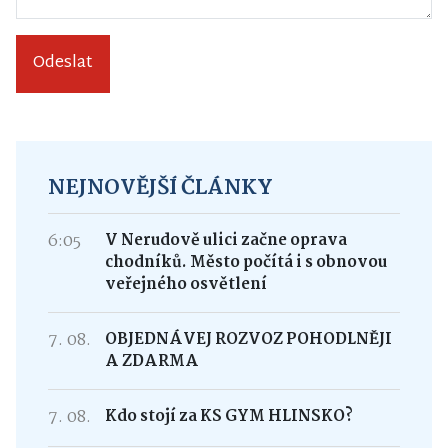
Odeslat
NEJNOVĚJŠÍ ČLÁNKY
6:05
V Nerudově ulici začne oprava
chodníků. Město počítá i s obnovou
veřejného osvětlení
7. 08.
OBJEDNÁVEJ ROZVOZ POHODLNĚJI
A ZDARMA
7. 08.
Kdo stojí za KS GYM HLINSKO?