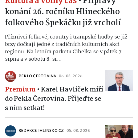
Kultura a volný čas
•
Přípravy
konání 26. ročníku Hlineckého
folkového Špekáčku již vrcholí
Příznivci folkové, country i trampské hudby se již
brzy dočkají jedné z tradičních kulturních akcí
regionu. Na letním parketu Cihelka se v pátek 7.
srpna a v sobotu 8. sr...
PEKLO ČERTOVINA
06. 08. 2026
Premium
•
Karel Havlíček míří
do Pekla Čertovina. Přijeďte se
s ním setkat!
REDAKCE IHLINSKO.CZ
05. 08. 2026