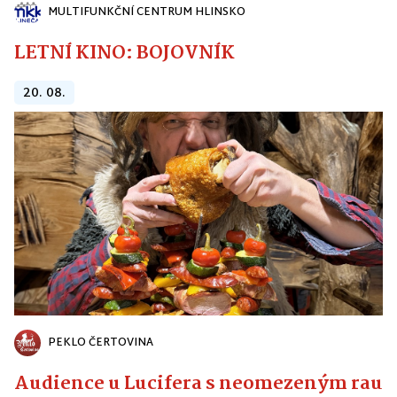
MULTIFUNKČNÍ CENTRUM HLINSKO
LETNÍ KINO: BOJOVNÍK
20. 08.
PEKLO ČERTOVINA
Audience u Lucifera s neomezeným raute