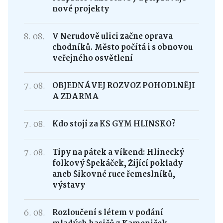
nové projekty
8. 08.
V Nerudově ulici začne oprava
chodníků. Město počítá i s obnovou
veřejného osvětlení
7. 08.
OBJEDNÁVEJ ROZVOZ POHODLNĚJI
A ZDARMA
7. 08.
Kdo stojí za KS GYM HLINSKO?
7. 08.
Tipy na pátek a víkend: Hlinecký
folkový Špekáček, Žijící poklady
aneb Šikovné ruce řemeslníků,
výstavy
6. 08.
Rozloučení s létem v podání