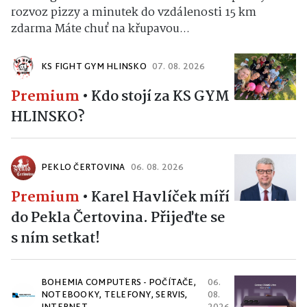
rozvoz pizzy a minutek do vzdálenosti 15 km
zdarma Máte chuť na křupavou...
KS FIGHT GYM HLINSKO
07. 08. 2026
Premium
•
Kdo stojí za KS GYM
HLINSKO?
PEKLO ČERTOVINA
06. 08. 2026
Premium
•
Karel Havlíček míří
do Pekla Čertovina. Přijeďte se
s ním setkat!
BOHEMIA COMPUTERS - POČÍTAČE,
06.
NOTEBOOKY, TELEFONY, SERVIS,
08.