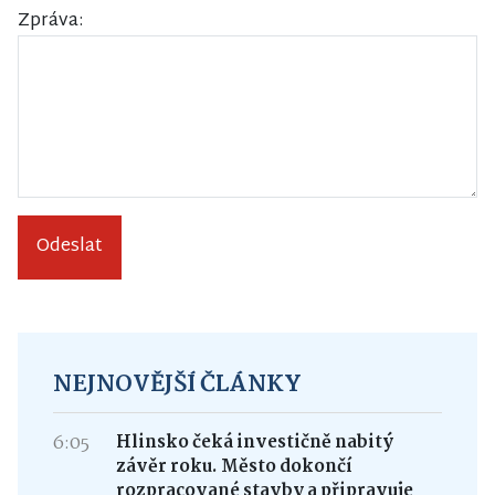
Zpráva:
Odeslat
NEJNOVĚJŠÍ ČLÁNKY
6:05
Hlinsko čeká investičně nabitý
závěr roku. Město dokončí
rozpracované stavby a připravuje