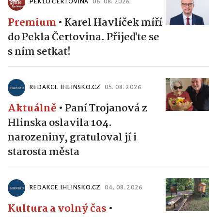
PEKLO ČERTOVINA
06. 08. 2026
Premium
•
Karel Havlíček míří
do Pekla Čertovina. Přijeďte se
s ním setkat!
REDAKCE IHLINSKO.CZ
05. 08. 2026
Aktuálně
•
Paní Trojanová z
Hlinska oslavila 104.
narozeniny, gratuloval jí i
starosta města
REDAKCE IHLINSKO.CZ
04. 08. 2026
Kultura a volný čas
•