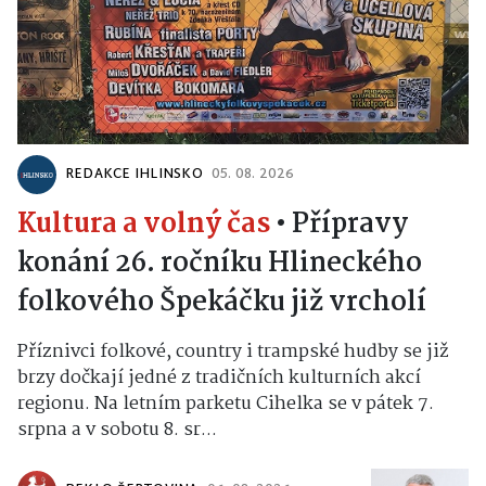
REDAKCE IHLINSKO
05. 08. 2026
Kultura a volný čas
•
Přípravy
konání 26. ročníku Hlineckého
folkového Špekáčku již vrcholí
Příznivci folkové, country i trampské hudby se již
brzy dočkají jedné z tradičních kulturních akcí
regionu. Na letním parketu Cihelka se v pátek 7.
srpna a v sobotu 8. sr...