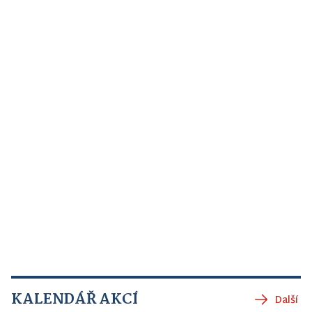
KALENDÁŘ AKCÍ
Další