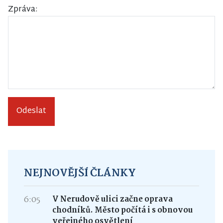
Zpráva:
Odeslat
NEJNOVĚJŠÍ ČLÁNKY
6:05
V Nerudově ulici začne oprava
chodníků. Město počítá i s obnovou
veřejného osvětlení