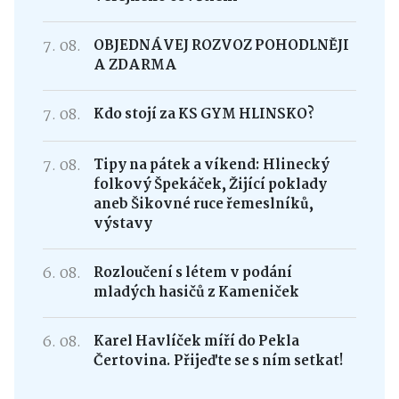
7. 08.
OBJEDNÁVEJ ROZVOZ POHODLNĚJI
A ZDARMA
7. 08.
Kdo stojí za KS GYM HLINSKO?
7. 08.
Tipy na pátek a víkend: Hlinecký
folkový Špekáček, Žijící poklady
aneb Šikovné ruce řemeslníků,
výstavy
6. 08.
Rozloučení s létem v podání
mladých hasičů z Kameniček
6. 08.
Karel Havlíček míří do Pekla
Čertovina. Přijeďte se s ním setkat!