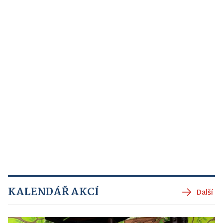
KALENDÁŘ AKCÍ
Další