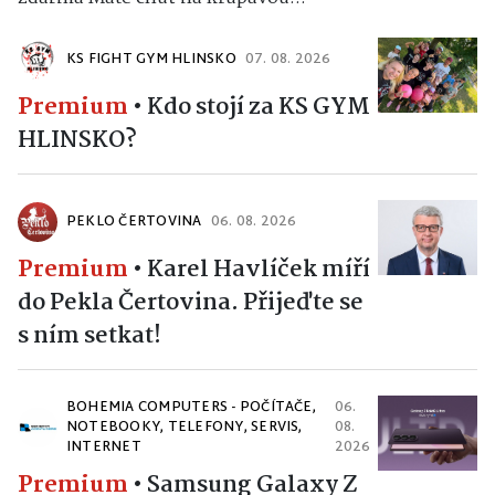
KS FIGHT GYM HLINSKO
07. 08. 2026
Premium
•
Kdo stojí za KS GYM
HLINSKO?
PEKLO ČERTOVINA
06. 08. 2026
Premium
•
Karel Havlíček míří
do Pekla Čertovina. Přijeďte se
s ním setkat!
BOHEMIA COMPUTERS - POČÍTAČE,
06.
NOTEBOOKY, TELEFONY, SERVIS,
08.
INTERNET
2026
Premium
•
Samsung Galaxy Z