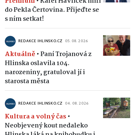
Premium
•
Karel Havlíček míří
do Pekla Čertovina. Přijeďte se
s ním setkat!
REDAKCE IHLINSKO.CZ
05. 08. 2026
Aktuálně
•
Paní Trojanová z
Hlinska oslavila 104.
narozeniny, gratuloval jí i
starosta města
REDAKCE IHLINSKO.CZ
04. 08. 2026
Kultura a volný čas
•
Neobjevený kout nedaleko
Hlinska láká na knihobudku i