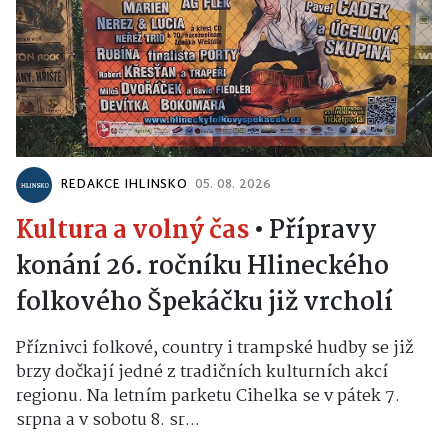
REDAKCE IHLINSKO
05. 08. 2026
Kultura a volný čas
•
Přípravy
konání 26. ročníku Hlineckého
folkového Špekáčku již vrcholí
Příznivci folkové, country i trampské hudby se již
brzy dočkají jedné z tradičních kulturních akcí
regionu. Na letním parketu Cihelka se v pátek 7.
srpna a v sobotu 8. sr...