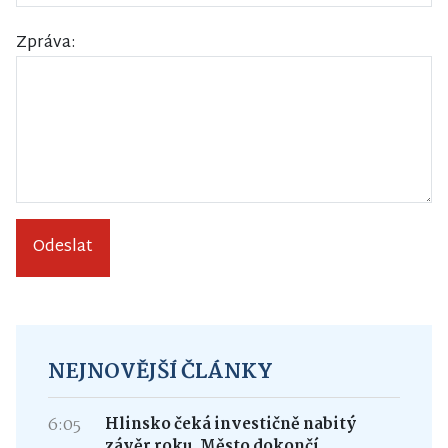
Zpráva:
Odeslat
NEJNOVĚJŠÍ ČLÁNKY
6:05
Hlinsko čeká investičně nabitý
závěr roku. Město dokončí