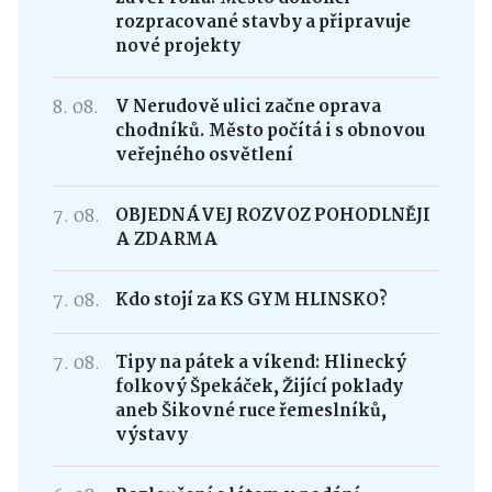
rozpracované stavby a připravuje
nové projekty
8. 08.
V Nerudově ulici začne oprava
chodníků. Město počítá i s obnovou
veřejného osvětlení
7. 08.
OBJEDNÁVEJ ROZVOZ POHODLNĚJI
A ZDARMA
7. 08.
Kdo stojí za KS GYM HLINSKO?
7. 08.
Tipy na pátek a víkend: Hlinecký
folkový Špekáček, Žijící poklady
aneb Šikovné ruce řemeslníků,
výstavy