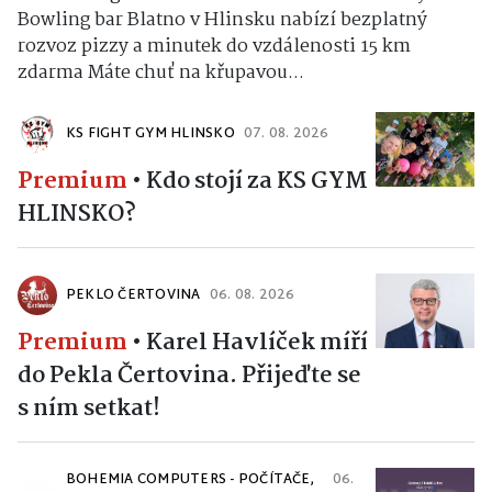
Bowling bar Blatno v Hlinsku nabízí bezplatný
rozvoz pizzy a minutek do vzdálenosti 15 km
zdarma Máte chuť na křupavou...
KS FIGHT GYM HLINSKO
07. 08. 2026
Premium
•
Kdo stojí za KS GYM
HLINSKO?
PEKLO ČERTOVINA
06. 08. 2026
Premium
•
Karel Havlíček míří
do Pekla Čertovina. Přijeďte se
s ním setkat!
BOHEMIA COMPUTERS - POČÍTAČE,
06.