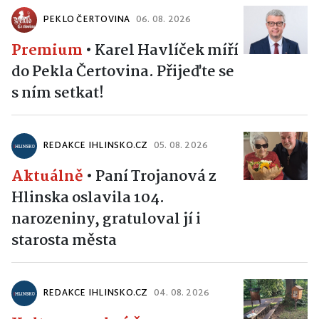
PEKLO ČERTOVINA
06. 08. 2026
Premium
•
Karel Havlíček míří
do Pekla Čertovina. Přijeďte se
s ním setkat!
REDAKCE IHLINSKO.CZ
05. 08. 2026
Aktuálně
•
Paní Trojanová z
Hlinska oslavila 104.
narozeniny, gratuloval jí i
starosta města
REDAKCE IHLINSKO.CZ
04. 08. 2026