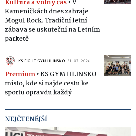
Kultura a volný čas
•
V
Kameničkách dnes zahraje
Mogul Rock. Tradiční letní
zábava se uskuteční na Letním
parketě
KS FIGHT GYM HLINSKO
31. 07. 2026
Premium
•
KS GYM HLINSKO –
místo, kde si najde cestu ke
sportu opravdu každý
NEJČTENĚJŠÍ