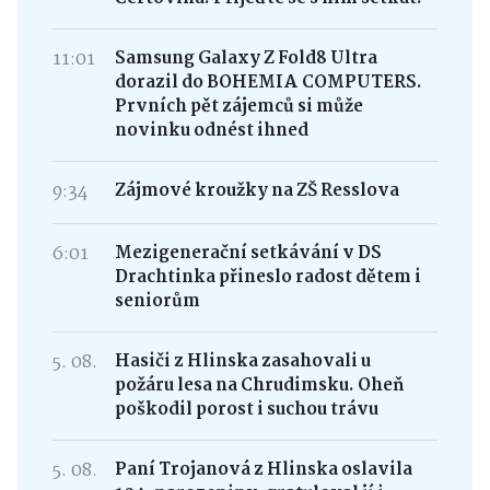
11:01
Samsung Galaxy Z Fold8 Ultra
dorazil do BOHEMIA COMPUTERS.
Prvních pět zájemců si může
novinku odnést ihned
9:34
Zájmové kroužky na ZŠ Resslova
6:01
Mezigenerační setkávání v DS
Drachtinka přineslo radost dětem i
seniorům
5. 08.
Hasiči z Hlinska zasahovali u
požáru lesa na Chrudimsku. Oheň
poškodil porost i suchou trávu
5. 08.
Paní Trojanová z Hlinska oslavila