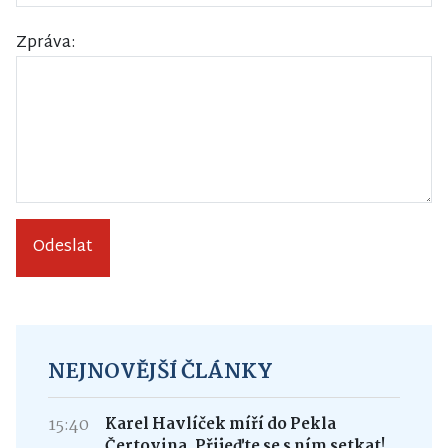
Zpráva:
Odeslat
NEJNOVĚJŠÍ ČLÁNKY
15:40
Karel Havlíček míří do Pekla
Čertovina. Přijeďte se s ním setkat!