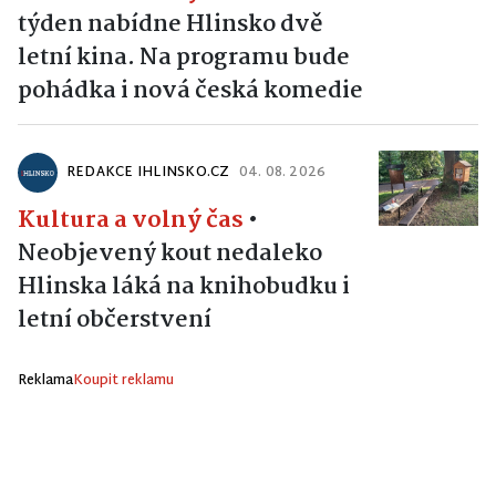
týden nabídne Hlinsko dvě
letní kina. Na programu bude
pohádka i nová česká komedie
REDAKCE IHLINSKO.CZ
04. 08. 2026
Kultura a volný čas
•
Neobjevený kout nedaleko
Hlinska láká na knihobudku i
letní občerstvení
Reklama
Koupit reklamu