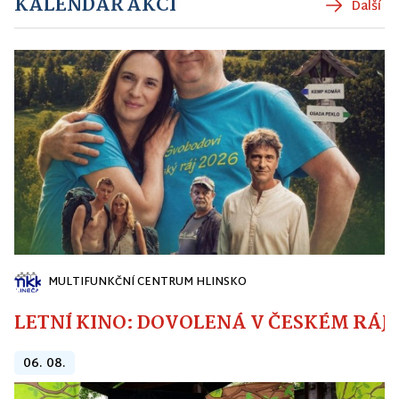
KALENDÁŘ AKCÍ
Další
MULTIFUNKČNÍ CENTRUM HLINSKO
LETNÍ KINO: DOVOLENÁ V ČESKÉM RÁJI
06. 08.