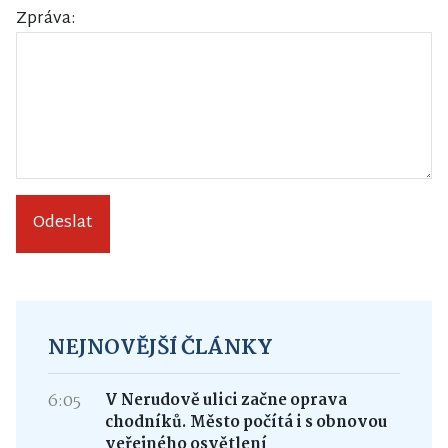
Zpráva:
Odeslat
NEJNOVĚJŠÍ ČLÁNKY
6:05
V Nerudově ulici začne oprava
chodníků. Město počítá i s obnovou
veřejného osvětlení