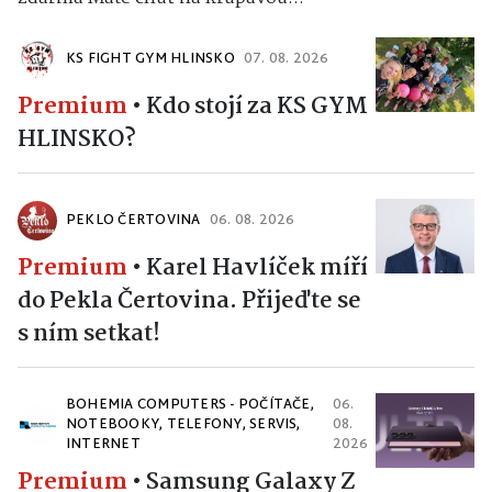
KS FIGHT GYM HLINSKO
07. 08. 2026
Premium
•
Kdo stojí za KS GYM
HLINSKO?
PEKLO ČERTOVINA
06. 08. 2026
Premium
•
Karel Havlíček míří
do Pekla Čertovina. Přijeďte se
s ním setkat!
BOHEMIA COMPUTERS - POČÍTAČE,
06.
NOTEBOOKY, TELEFONY, SERVIS,
08.
INTERNET
2026
Premium
•
Samsung Galaxy Z