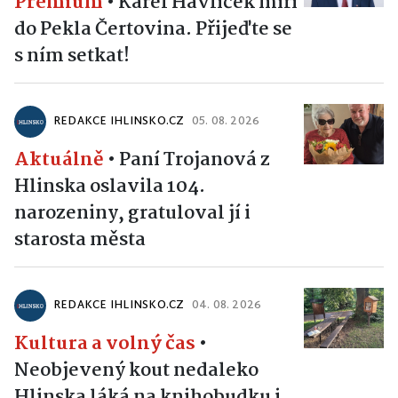
Premium
•
Karel Havlíček míří
do Pekla Čertovina. Přijeďte se
s ním setkat!
REDAKCE IHLINSKO.CZ
05. 08. 2026
Aktuálně
•
Paní Trojanová z
Hlinska oslavila 104.
narozeniny, gratuloval jí i
starosta města
REDAKCE IHLINSKO.CZ
04. 08. 2026
Kultura a volný čas
•
Neobjevený kout nedaleko
Hlinska láká na knihobudku i