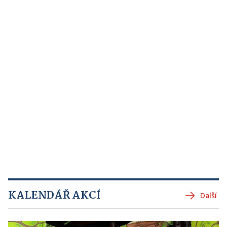
KALENDÁŘ AKCÍ
Další