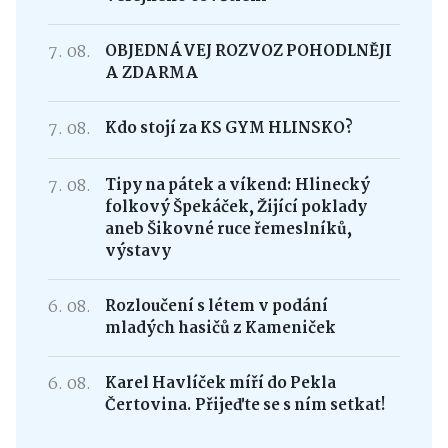
7. 08.
OBJEDNÁVEJ ROZVOZ POHODLNĚJI
A ZDARMA
7. 08.
Kdo stojí za KS GYM HLINSKO?
7. 08.
Tipy na pátek a víkend: Hlinecký
folkový Špekáček, Žijící poklady
aneb Šikovné ruce řemeslníků,
výstavy
6. 08.
Rozloučení s létem v podání
mladých hasičů z Kameniček
6. 08.
Karel Havlíček míří do Pekla
Čertovina. Přijeďte se s ním setkat!