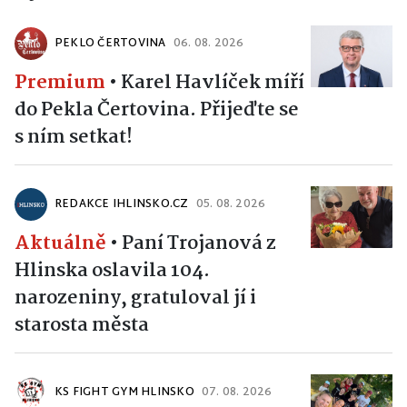
PEKLO ČERTOVINA
06. 08. 2026
Premium
•
Karel Havlíček míří
do Pekla Čertovina. Přijeďte se
s ním setkat!
REDAKCE IHLINSKO.CZ
05. 08. 2026
Aktuálně
•
Paní Trojanová z
Hlinska oslavila 104.
narozeniny, gratuloval jí i
starosta města
KS FIGHT GYM HLINSKO
07. 08. 2026