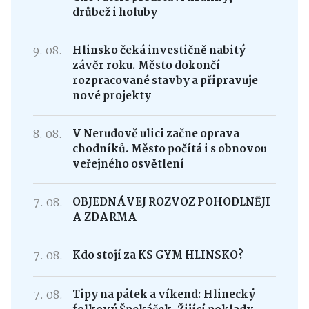
drůbež i holuby
9. 08.
Hlinsko čeká investičně nabitý
závěr roku. Město dokončí
rozpracované stavby a připravuje
nové projekty
8. 08.
V Nerudově ulici začne oprava
chodníků. Město počítá i s obnovou
veřejného osvětlení
7. 08.
OBJEDNÁVEJ ROZVOZ POHODLNĚJI
A ZDARMA
7. 08.
Kdo stojí za KS GYM HLINSKO?
7. 08.
Tipy na pátek a víkend: Hlinecký