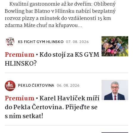
Kvalitní gastronomie až ke dveřím: Oblíbený
Bowling bar Blatno v Hlinsku nabízí bezplatný
rozvoz pizzy a minutek do vzdálenosti 15 km
zdarma Máte chuť na křupavou...
KS FIGHT GYM HLINSKO
07. 08. 2026
Premium
•
Kdo stojí za KS GYM
HLINSKO?
PEKLO ČERTOVINA
06. 08. 2026
Premium
•
Karel Havlíček míří
do Pekla Čertovina. Přijeďte se
s ním setkat!