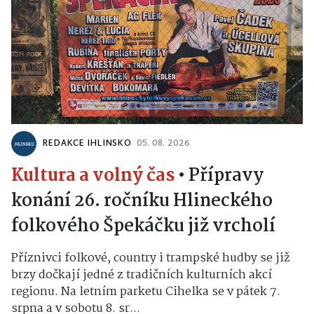
REDAKCE IHLINSKO
05. 08. 2026
Kultura a volný čas
•
Přípravy
konání 26. ročníku Hlineckého
folkového Špekáčku již vrcholí
Příznivci folkové, country i trampské hudby se již
brzy dočkají jedné z tradičních kulturních akcí
regionu. Na letním parketu Cihelka se v pátek 7.
srpna a v sobotu 8. sr...