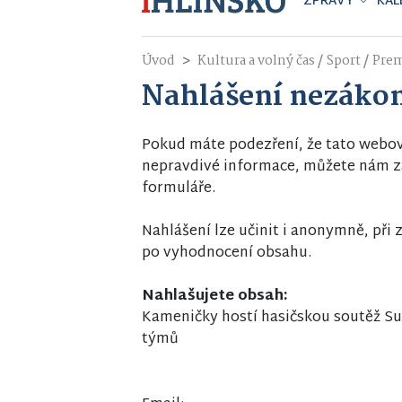
ZPRÁVY
KAL
/
/
Úvod
Kultura a volný čas
Sport
Pre
Nahlášení nezáko
Pokud máte podezření, že tato webo
nepravdivé informace, můžete nám za
formuláře.
Nahlášení lze učinit i anonymně, př
po vyhodnocení obsahu.
Nahlašujete obsah:
Kameničky hostí hasičskou soutěž Su
týmů