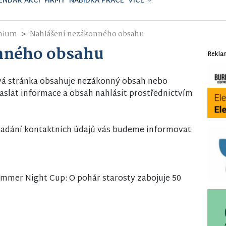
ENDÁŘ AKCÍ
FIRMY
NABÍDKA PRÁCE
VÍCE
mium
Nahlášení nezákonného obsahu
nného obsahu
Rekla
vá stránka obsahuje nezákonný obsah nebo
slat informace a obsah nahlásit prostřednictvím
i zadání kontaktních údajů vás budeme informovat
mmer Night Cup: O pohár starosty zabojuje 50