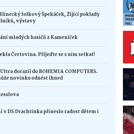
Hlinecký folkový Špekáček, Žijící poklady
lníků, výstavy
dání mladých hasičů z Kameniček
ekla Čertovina. Přijeďte se s ním setkat!
8 Ultra dorazil do BOHEMIA COMPUTERS.
může novinku odnést ihned
Resslova
 v DS Drachtinka přineslo radost dětem i