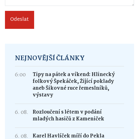
Odeslat
NEJNOVĚJŠÍ ČLÁNKY
6:00
Tipy na pátek a víkend: Hlinecký
folkový Špekáček, Žijící poklady
aneb Šikovné ruce řemeslníků,
výstavy
6. 08.
Rozloučení s létem v podání
mladých hasičů z Kameniček
6. 08.
Karel Havlíček míří do Pekla