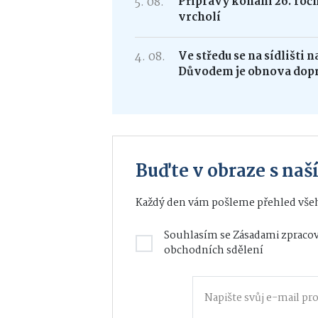
5. 08.
Přípravy konání 26. roč
vrcholí
4. 08.
Ve středu se na sídlišti 
Důvodem je obnova dop
Buďte v obraze s na
Každý den vám pošleme přehled všeh
Souhlasím se
Zásadami zpracov
obchodních sdělení