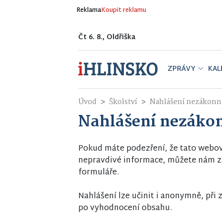
Reklama
Koupit reklamu
Čt 6. 8., Oldřiška
ZPRÁVY
KAL
Úvod
Školství
Nahlášení nezákonn
Nahlášení nezáko
Pokud máte podezření, že tato webo
nepravdivé informace, můžete nám za
formuláře.
Nahlášení lze učinit i anonymně, př
po vyhodnocení obsahu.