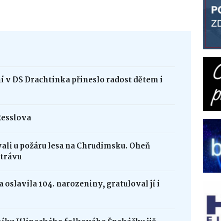
 v DS Drachtinka přineslo radost dětem i
Resslova
vali u požáru lesa na Chrudimsku. Oheň
 trávu
 oslavila 104. narozeniny, gratuloval jí i