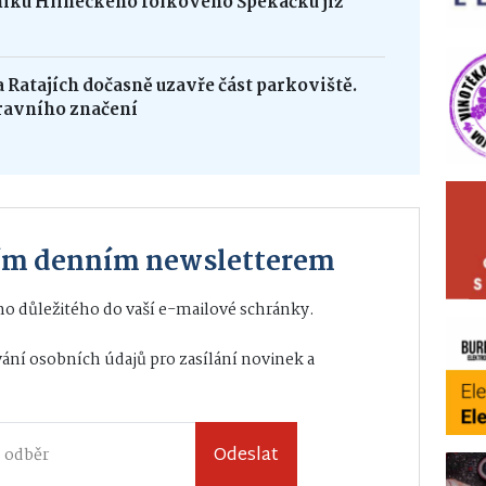
níku Hlineckého folkového Špekáčku již
na Ratajích dočasně uzavře část parkoviště.
ravního značení
ším denním newsletterem
o důležitého do vaší e-mailové schránky.
ání osobních údajů
pro zasílání novinek a
Odeslat