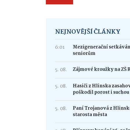
NEJNOVĚJŠÍ ČLÁNKY
6:01
Mezigenerační setkávání
seniorům
5. 08.
Zájmové kroužky na ZŠ 
5. 08.
Hasiči z Hlinska zasaho
poškodil porost i suchou
5. 08.
Paní Trojanová z Hlinska
starosta města