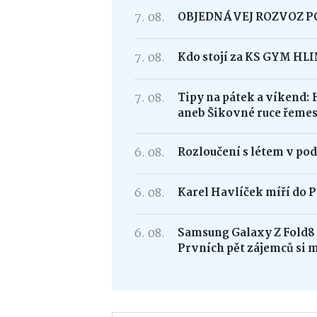
7. 08.
OBJEDNÁVEJ ROZVOZ 
7. 08.
Kdo stojí za KS GYM HL
7. 08.
Tipy na pátek a víkend: 
aneb Šikovné ruce řemes
6. 08.
Rozloučení s létem v po
6. 08.
Karel Havlíček míří do P
6. 08.
Samsung Galaxy Z Fold
Prvních pět zájemců si 