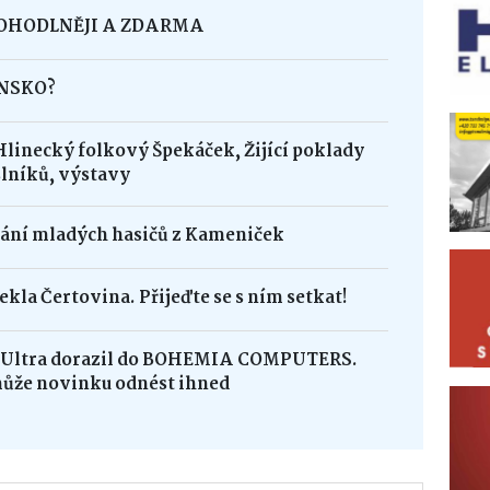
POHODLNĚJI A ZDARMA
INSKO?
Hlinecký folkový Špekáček, Žijící poklady
lníků, výstavy
dání mladých hasičů z Kameniček
ekla Čertovina. Přijeďte se s ním setkat!
8 Ultra dorazil do BOHEMIA COMPUTERS.
může novinku odnést ihned