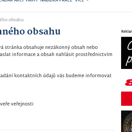
ENDÁŘ AKCÍ
FIRMY
NABÍDKA PRÁCE
VÍCE
ého obsahu
nného obsahu
Rekla
vá stránka obsahuje nezákonný obsah nebo
slat informace a obsah nahlásit prostřednictvím
i zadání kontaktních údajů vás budeme informovat
veře veřejnosti