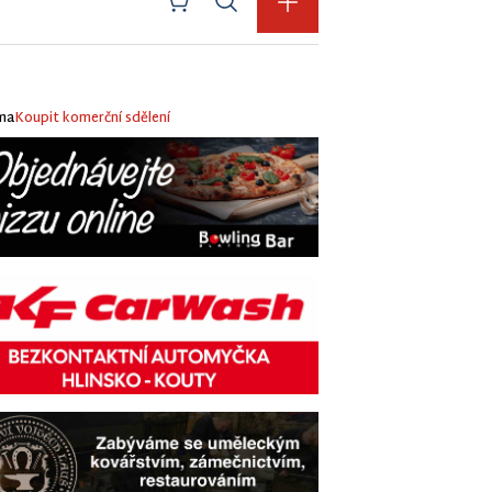
ma
Koupit komerční sdělení