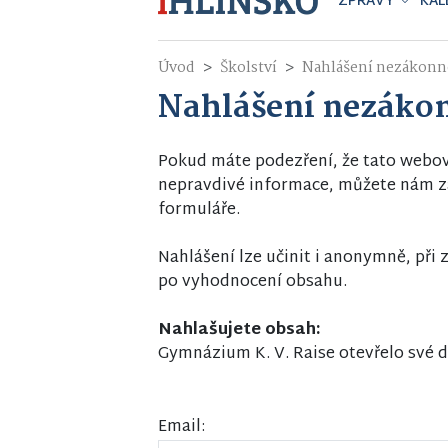
ZPRÁVY
KAL
Úvod
Školství
Nahlášení nezákonn
Nahlášení nezáko
Pokud máte podezření, že tato webo
nepravdivé informace, můžete nám za
formuláře.
Nahlášení lze učinit i anonymně, př
po vyhodnocení obsahu.
Nahlašujete obsah:
Gymnázium K. V. Raise otevřelo své d
Email: