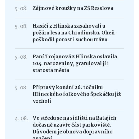
5. 08.
Zájmové kroužky na ZŠ Resslova
5. 08.
Hasiči z Hlinska zasahovali u
požáru lesa na Chrudimsku. Oheň
poškodil porost i suchou trávu
5. 08.
Paní Trojanová z Hlinska oslavila
104. narozeniny, gratuloval jí i
starosta města
5. 08.
Přípravy konání 26. ročníku
Hlineckého folkového Špekáčku již
vrcholí
4. 08.
Ve středu se na sídlišti na Ratajích
dočasně uzavře část parkoviště.
Důvodem je obnova dopravního
značení