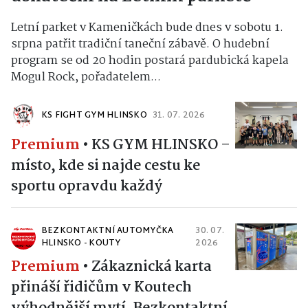
Letní parket v Kameničkách bude dnes v sobotu 1.
srpna patřit tradiční taneční zábavě. O hudební
program se od 20 hodin postará pardubická kapela
Mogul Rock, pořadatelem...
KS FIGHT GYM HLINSKO
31. 07. 2026
Premium
•
KS GYM HLINSKO –
místo, kde si najde cestu ke
sportu opravdu každý
BEZKONTAKTNÍ AUTOMYČKA
30. 07.
HLINSKO - KOUTY
2026
Premium
•
Zákaznická karta
přináší řidičům v Koutech
výhodnější mytí. Bezkontaktní