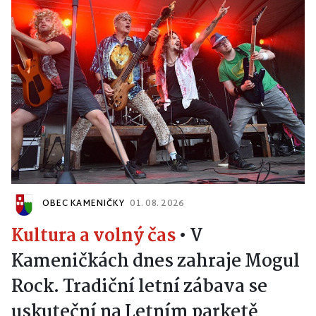
OBEC KAMENIČKY
01. 08. 2026
Kultura a volný čas
•
V
Kameničkách dnes zahraje Mogul
Rock. Tradiční letní zábava se
uskuteční na Letním parketě