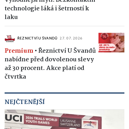
technologie láká i šetrností k
laku
ŘEZNICTVÍ U ŠVANDŮ
27. 07. 2026
Premium
•
Řeznictví U Švandů
nabídne před dovolenou slevy
až 30 procent. Akce platí od
čtvrtka
NEJČTENĚJŠÍ