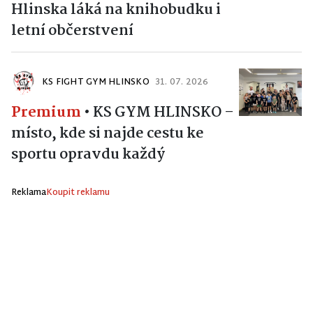
Hlinska láká na knihobudku i
letní občerstvení
KS FIGHT GYM HLINSKO
31. 07. 2026
Premium
•
KS GYM HLINSKO –
místo, kde si najde cestu ke
sportu opravdu každý
Reklama
Koupit reklamu