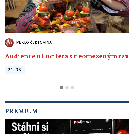
PEKLO ČERTOVINA
Audience u Lucifera s neomezeným raute
21. 08.
PREMIUM