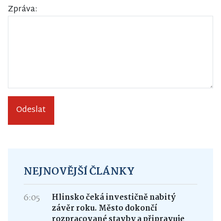
Zpráva:
Odeslat
NEJNOVĚJŠÍ ČLÁNKY
6:05
Hlinsko čeká investičně nabitý
závěr roku. Město dokončí
rozpracované stavby a připravuje