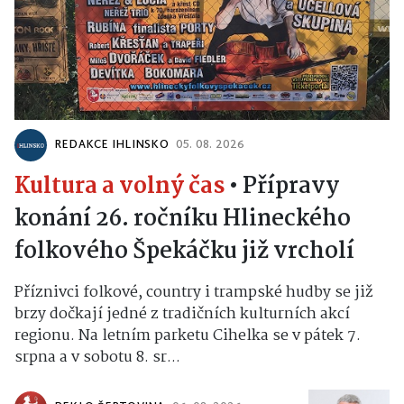
REDAKCE IHLINSKO
05. 08. 2026
Kultura a volný čas
•
Přípravy
konání 26. ročníku Hlineckého
folkového Špekáčku již vrcholí
Příznivci folkové, country i trampské hudby se již
brzy dočkají jedné z tradičních kulturních akcí
regionu. Na letním parketu Cihelka se v pátek 7.
srpna a v sobotu 8. sr...