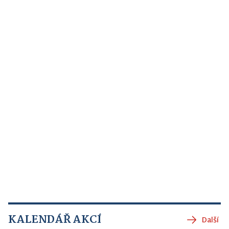
KALENDÁŘ AKCÍ
Další