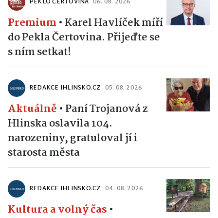
PEKLO ČERTOVINA
06. 08. 2026
Premium
•
Karel Havlíček míří
do Pekla Čertovina. Přijeďte se
s ním setkat!
REDAKCE IHLINSKO.CZ
05. 08. 2026
Aktuálně
•
Paní Trojanová z
Hlinska oslavila 104.
narozeniny, gratuloval jí i
starosta města
REDAKCE IHLINSKO.CZ
04. 08. 2026
Kultura a volný čas
•