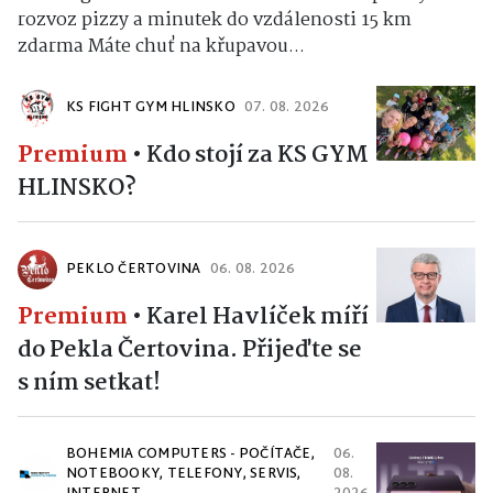
rozvoz pizzy a minutek do vzdálenosti 15 km
zdarma Máte chuť na křupavou...
KS FIGHT GYM HLINSKO
07. 08. 2026
Premium
•
Kdo stojí za KS GYM
HLINSKO?
PEKLO ČERTOVINA
06. 08. 2026
Premium
•
Karel Havlíček míří
do Pekla Čertovina. Přijeďte se
s ním setkat!
BOHEMIA COMPUTERS - POČÍTAČE,
06.
NOTEBOOKY, TELEFONY, SERVIS,
08.