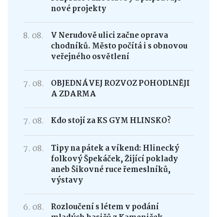
nové projekty
8. 08.
V Nerudově ulici začne oprava
chodníků. Město počítá i s obnovou
veřejného osvětlení
7. 08.
OBJEDNÁVEJ ROZVOZ POHODLNĚJI
A ZDARMA
7. 08.
Kdo stojí za KS GYM HLINSKO?
7. 08.
Tipy na pátek a víkend: Hlinecký
folkový Špekáček, Žijící poklady
aneb Šikovné ruce řemeslníků,
výstavy
6. 08.
Rozloučení s létem v podání