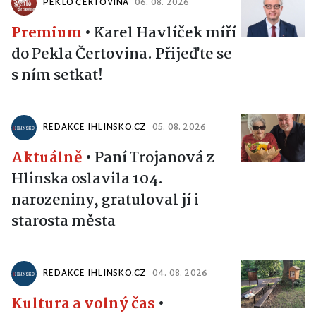
PEKLO ČERTOVINA
06. 08. 2026
Premium
•
Karel Havlíček míří
do Pekla Čertovina. Přijeďte se
s ním setkat!
REDAKCE IHLINSKO.CZ
05. 08. 2026
Aktuálně
•
Paní Trojanová z
Hlinska oslavila 104.
narozeniny, gratuloval jí i
starosta města
REDAKCE IHLINSKO.CZ
04. 08. 2026
Kultura a volný čas
•