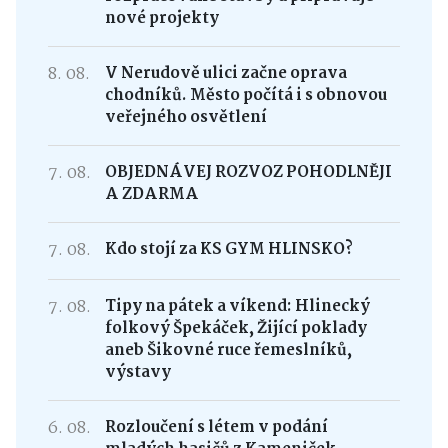
nové projekty
8. 08.
V Nerudově ulici začne oprava
chodníků. Město počítá i s obnovou
veřejného osvětlení
7. 08.
OBJEDNÁVEJ ROZVOZ POHODLNĚJI
A ZDARMA
7. 08.
Kdo stojí za KS GYM HLINSKO?
7. 08.
Tipy na pátek a víkend: Hlinecký
folkový Špekáček, Žijící poklady
aneb Šikovné ruce řemeslníků,
výstavy
6. 08.
Rozloučení s létem v podání