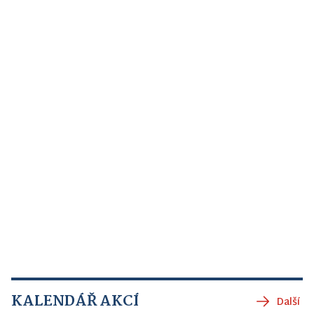
KALENDÁŘ AKCÍ
Další