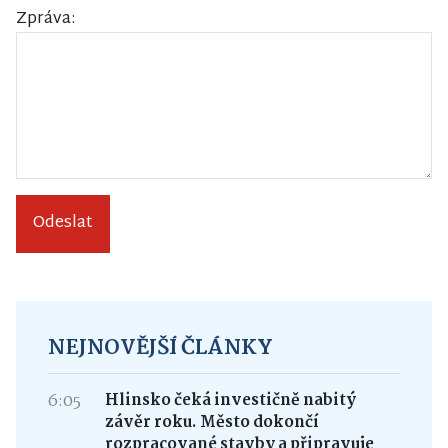
Zpráva:
Odeslat
NEJNOVĚJŠÍ ČLÁNKY
6:05
Hlinsko čeká investičně nabitý
závěr roku. Město dokončí
rozpracované stavby a připravuje