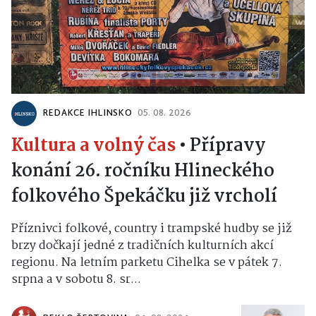
REDAKCE IHLINSKO
05. 08. 2026
Kultura a volný čas
•
Přípravy
konání 26. ročníku Hlineckého
folkového Špekáčku již vrcholí
Příznivci folkové, country i trampské hudby se již
brzy dočkají jedné z tradičních kulturních akcí
regionu. Na letním parketu Cihelka se v pátek 7.
srpna a v sobotu 8. sr...