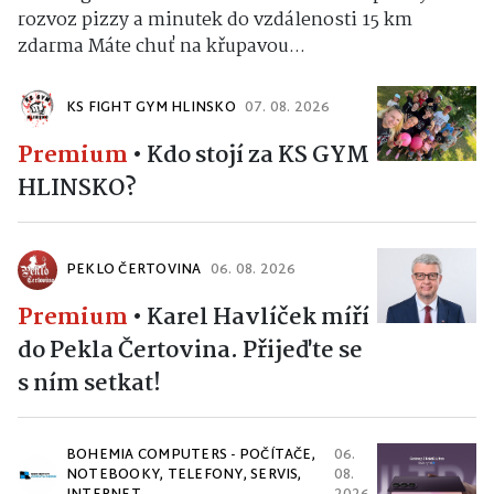
rozvoz pizzy a minutek do vzdálenosti 15 km
zdarma Máte chuť na křupavou...
KS FIGHT GYM HLINSKO
07. 08. 2026
Premium
•
Kdo stojí za KS GYM
HLINSKO?
PEKLO ČERTOVINA
06. 08. 2026
Premium
•
Karel Havlíček míří
do Pekla Čertovina. Přijeďte se
s ním setkat!
BOHEMIA COMPUTERS - POČÍTAČE,
06.
NOTEBOOKY, TELEFONY, SERVIS,
08.