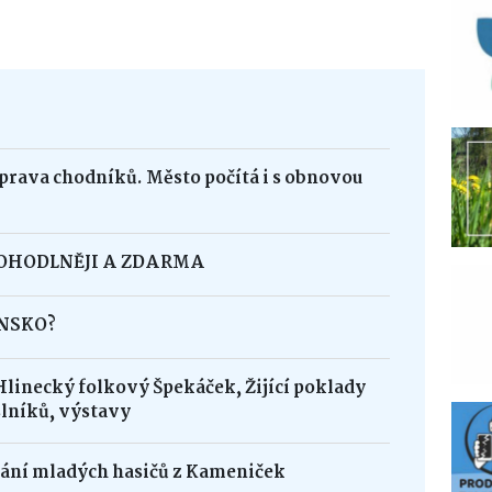
oprava chodníků. Město počítá i s obnovou
POHODLNĚJI A ZDARMA
INSKO?
Hlinecký folkový Špekáček, Žijící poklady
lníků, výstavy
dání mladých hasičů z Kameniček