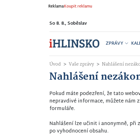
Reklama
Koupit reklamu
So 8. 8., Soběslav
ZPRÁVY
KAL
Úvod
Vaše zprávy
Nahlášení nezák
Nahlášení nezáko
Pokud máte podezření, že tato webo
nepravdivé informace, můžete nám za
formuláře.
Nahlášení lze učinit i anonymně, př
po vyhodnocení obsahu.