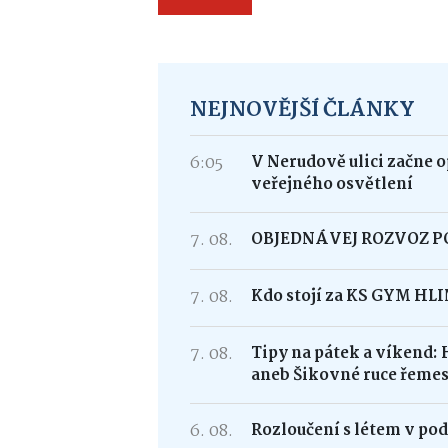
NEJNOVĚJŠÍ ČLÁNKY
6:05
V Nerudově ulici začne 
veřejného osvětlení
7. 08.
OBJEDNÁVEJ ROZVOZ 
7. 08.
Kdo stojí za KS GYM HL
7. 08.
Tipy na pátek a víkend: 
aneb Šikovné ruce řemes
6. 08.
Rozloučení s létem v po