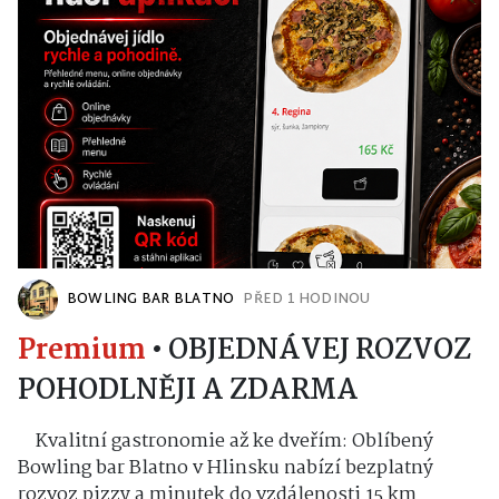
BOWLING BAR BLATNO
PŘED 1 HODINOU
Premium
•
OBJEDNÁVEJ ROZVOZ
POHODLNĚJI A ZDARMA
Kvalitní gastronomie až ke dveřím: Oblíbený
Bowling bar Blatno v Hlinsku nabízí bezplatný
rozvoz pizzy a minutek do vzdálenosti 15 km