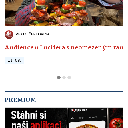
PEKLO ČERTOVINA
Audience u Lucifera s neomezeným raute
21. 08.
PREMIUM