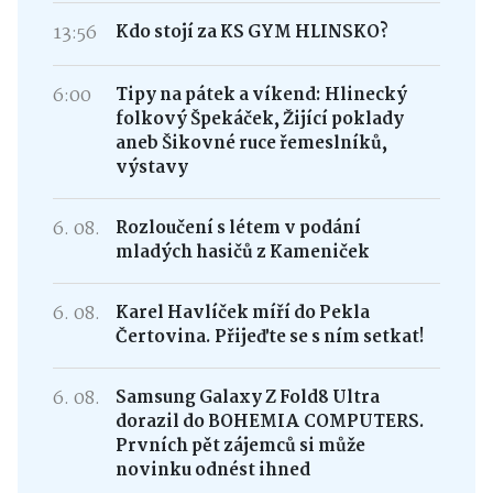
13:56
Kdo stojí za KS GYM HLINSKO?
6:00
Tipy na pátek a víkend: Hlinecký
folkový Špekáček, Žijící poklady
aneb Šikovné ruce řemeslníků,
výstavy
6. 08.
Rozloučení s létem v podání
mladých hasičů z Kameniček
6. 08.
Karel Havlíček míří do Pekla
Čertovina. Přijeďte se s ním setkat!
6. 08.
Samsung Galaxy Z Fold8 Ultra
dorazil do BOHEMIA COMPUTERS.
Prvních pět zájemců si může
novinku odnést ihned