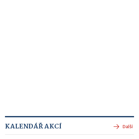
KALENDÁŘ AKCÍ
Další