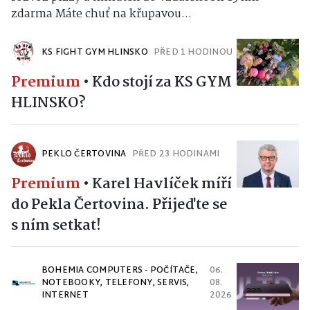
zdarma Máte chuť na křupavou...
KS FIGHT GYM HLINSKO
PŘED 1 HODINOU
Premium
•
Kdo stojí za KS GYM
HLINSKO?
PEKLO ČERTOVINA
PŘED 23 HODINAMI
Premium
•
Karel Havlíček míří
do Pekla Čertovina. Přijeďte se
s ním setkat!
BOHEMIA COMPUTERS - POČÍTAČE,
06.
NOTEBOOKY, TELEFONY, SERVIS,
08.
INTERNET
2026