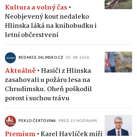
Kultura a volný čas
•
Neobjevený kout nedaleko
Hlinska láká na knihobudku i
letní občerstvení
REDAKCE IHLINSKO.CZ
05. 08. 2026
Aktuálně
•
Hasiči z Hlinska
zasahovali u požáru lesa na
Chrudimsku. Oheň poškodil
porost i suchou trávu
PEKLO ČERTOVINA
PŘED 23 HODINAMI
Premium
•
Karel Havlíček míří