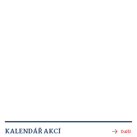
KALENDÁŘ AKCÍ
Další