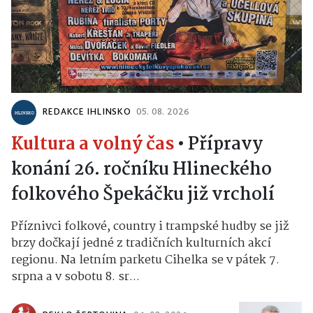
REDAKCE IHLINSKO
05. 08. 2026
Kultura a volný čas
•
Přípravy
konání 26. ročníku Hlineckého
folkového Špekáčku již vrcholí
Příznivci folkové, country i trampské hudby se již
brzy dočkají jedné z tradičních kulturních akcí
regionu. Na letním parketu Cihelka se v pátek 7.
srpna a v sobotu 8. sr...