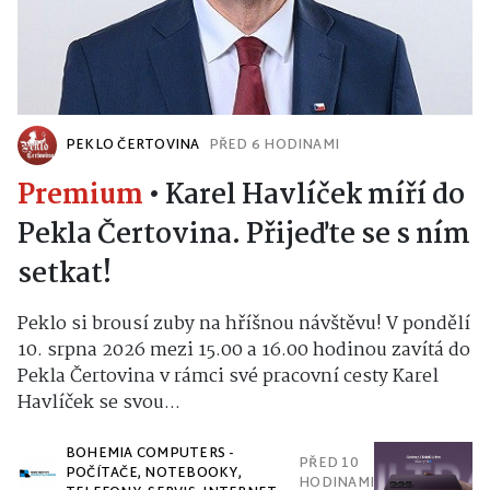
PEKLO ČERTOVINA
PŘED 6 HODINAMI
Premium
•
Karel Havlíček míří do
Pekla Čertovina. Přijeďte se s ním
setkat!
Peklo si brousí zuby na hříšnou návštěvu! V pondělí
10. srpna 2026 mezi 15.00 a 16.00 hodinou zavítá do
Pekla Čertovina v rámci své pracovní cesty Karel
Havlíček se svou...
BOHEMIA COMPUTERS -
PŘED 10
POČÍTAČE, NOTEBOOKY,
HODINAMI