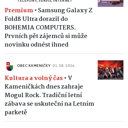
TELEFONY, SERVIS, INTERNET
Premium
•
Samsung Galaxy Z
Fold8 Ultra dorazil do
BOHEMIA COMPUTERS.
Prvních pět zájemců si může
novinku odnést ihned
OBEC KAMENIČKY
01. 08. 2026
Kultura a volný čas
•
V
Kameničkách dnes zahraje
Mogul Rock. Tradiční letní
zábava se uskuteční na Letním
parketě