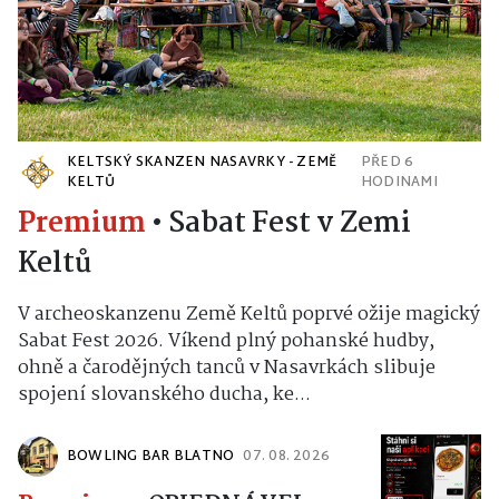
KELTSKÝ SKANZEN NASAVRKY - ZEMĚ
PŘED 6
KELTŮ
HODINAMI
Premium
•
Sabat Fest v Zemi
Keltů
V archeoskanzenu Země Keltů poprvé ožije magický
Sabat Fest 2026. Víkend plný pohanské hudby,
ohně a čarodějných tanců v Nasavrkách slibuje
spojení slovanského ducha, ke...
BOWLING BAR BLATNO
07. 08. 2026