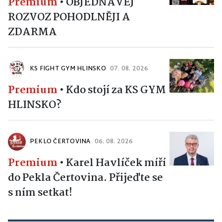
Premium
•
OBJEDNÁVEJ
ROZVOZ POHODLNĚJI A
ZDARMA
KS FIGHT GYM HLINSKO
07. 08. 2026
Premium
•
Kdo stojí za KS GYM
HLINSKO?
PEKLO ČERTOVINA
06. 08. 2026
Premium
•
Karel Havlíček míří
do Pekla Čertovina. Přijeďte se
s ním setkat!