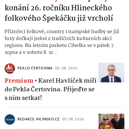
konání 26. ročníku Hlineckého
folkového Špekáčku již vrcholí
Příznivci folkové, country i trampské hudby se již
brzy dočkají jedné z tradičních kulturních akcí
regionu. Na letním parketu Cihelka se v pátek 7.
srpna a v sobotu 8. sr...
PEKLO ČERTOVINA
06. 08. 2026
Premium
•
Karel Havlíček míří
do Pekla Čertovina. Přijeďte se
s ním setkat!
REDAKCE IHLINSKO.CZ
05. 08. 2026