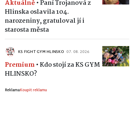
Aktuálně
•
Paní Trojanová z
Hlinska oslavila 104.
narozeniny, gratuloval jí i
starosta města
KS FIGHT GYM HLINSKO
07. 08. 2026
Premium
•
Kdo stojí za KS GYM
HLINSKO?
Reklama
Koupit reklamu