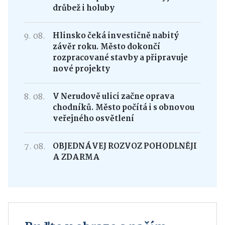
drůbež i holuby
9. 08.
Hlinsko čeká investičně nabitý
závěr roku. Město dokončí
rozpracované stavby a připravuje
nové projekty
8. 08.
V Nerudově ulici začne oprava
chodníků. Město počítá i s obnovou
veřejného osvětlení
7. 08.
OBJEDNÁVEJ ROZVOZ POHODLNĚJI
A ZDARMA