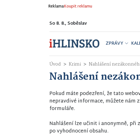
Reklama
Koupit reklamu
So 8. 8., Soběslav
ZPRÁVY
KAL
Úvod
Krimi
Nahlášení nezákonnéh
Nahlášení nezáko
Pokud máte podezření, že tato webo
nepravdivé informace, můžete nám za
formuláře.
Nahlášení lze učinit i anonymně, př
po vyhodnocení obsahu.