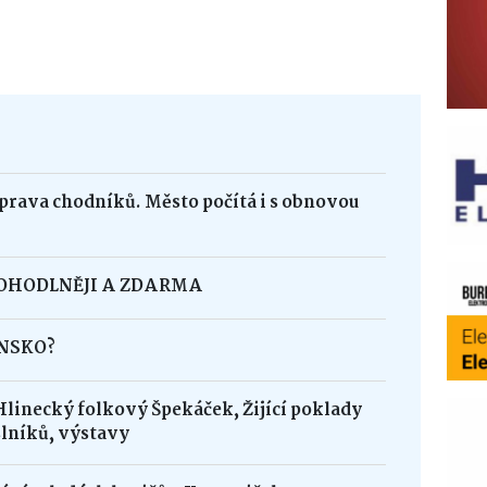
oprava chodníků. Město počítá i s obnovou
POHODLNĚJI A ZDARMA
INSKO?
Hlinecký folkový Špekáček, Žijící poklady
lníků, výstavy