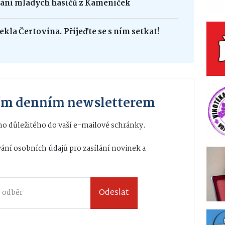
dání mladých hasičů z Kameniček
ekla Čertovina. Přijeďte se s ním setkat!
ším denním newsletterem
o důležitého do vaší e-mailové schránky.
ání osobních údajů
pro zasílání novinek a
Odeslat