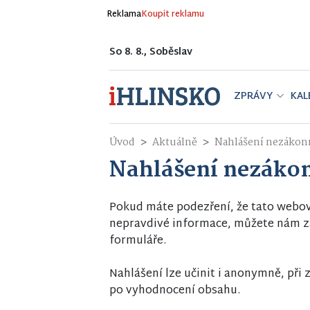
Reklama
Koupit reklamu
So 8. 8., Soběslav
ZPRÁVY
KAL
Úvod
Aktuálně
Nahlášení nezákon
Nahlášení nezáko
Pokud máte podezření, že tato webo
nepravdivé informace, můžete nám za
formuláře.
Nahlášení lze učinit i anonymně, př
po vyhodnocení obsahu.