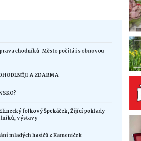
oprava chodníků. Město počítá i s obnovou
POHODLNĚJI A ZDARMA
INSKO?
Hlinecký folkový Špekáček, Žijící poklady
lníků, výstavy
dání mladých hasičů z Kameniček