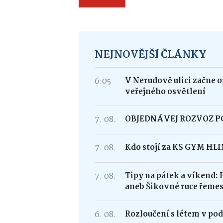
NEJNOVĚJŠÍ ČLÁNKY
6:05
V Nerudově ulici začne 
veřejného osvětlení
7. 08.
OBJEDNÁVEJ ROZVOZ 
7. 08.
Kdo stojí za KS GYM HL
7. 08.
Tipy na pátek a víkend: 
aneb Šikovné ruce řemes
6. 08.
Rozloučení s létem v po