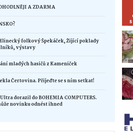
POHODLNĚJI A ZDARMA
INSKO?
Hlinecký folkový Špekáček, Žijící poklady
lníků, výstavy
dání mladých hasičů z Kameniček
ekla Čertovina. Přijeďte se s ním setkat!
8 Ultra dorazil do BOHEMIA COMPUTERS.
může novinku odnést ihned