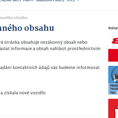
ENDÁŘ AKCÍ
FIRMY
NABÍDKA PRÁCE
VÍCE
onného obsahu
nného obsahu
Rekla
vá stránka obsahuje nezákonný obsah nebo
slat informace a obsah nahlásit prostřednictvím
i zadání kontaktních údajů vás budeme informovat
 získala nové vozidlo