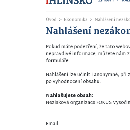
ZPRÁVY
KAL
Úvod
Ekonomika
Nahlášení nezák
Nahlášení nezáko
Pokud máte podezření, že tato webo
nepravdivé informace, můžete nám za
formuláře.
Nahlášení lze učinit i anonymně, př
po vyhodnocení obsahu.
Nahlašujete obsah:
Nezisková organizace FOKUS Vysočina
Email: