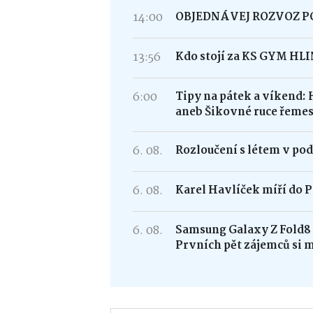
14:00
OBJEDNÁVEJ ROZVOZ 
13:56
Kdo stojí za KS GYM HL
6:00
Tipy na pátek a víkend: 
aneb Šikovné ruce řemes
6. 08.
Rozloučení s létem v po
6. 08.
Karel Havlíček míří do P
6. 08.
Samsung Galaxy Z Fold
Prvních pět zájemců si 