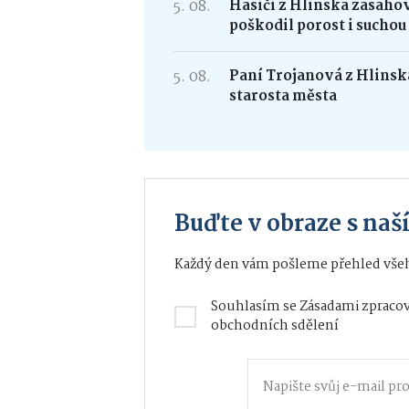
5. 08.
Hasiči z Hlinska zasaho
poškodil porost i suchou
5. 08.
Paní Trojanová z Hlinska
starosta města
Buďte v obraze s na
Každý den vám pošleme přehled všeh
Souhlasím se
Zásadami zpracov
obchodních sdělení