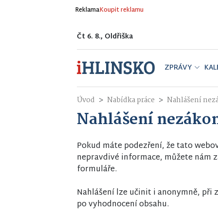
Reklama
Koupit reklamu
Čt 6. 8., Oldřiška
ZPRÁVY
KAL
Úvod
Nabídka práce
Nahlášení ne
Nahlášení nezáko
Pokud máte podezření, že tato webo
nepravdivé informace, můžete nám za
formuláře.
Nahlášení lze učinit i anonymně, př
po vyhodnocení obsahu.