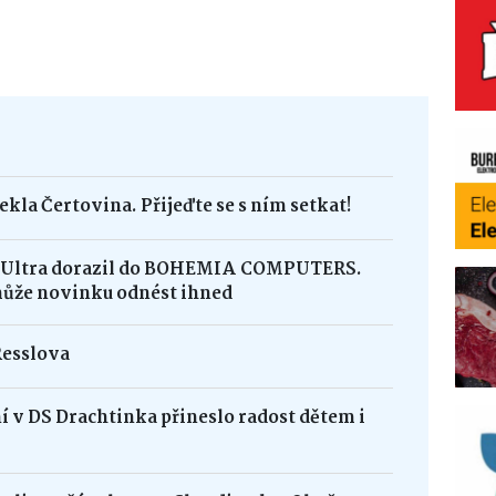
ekla Čertovina. Přijeďte se s ním setkat!
8 Ultra dorazil do BOHEMIA COMPUTERS.
může novinku odnést ihned
Resslova
 v DS Drachtinka přineslo radost dětem i