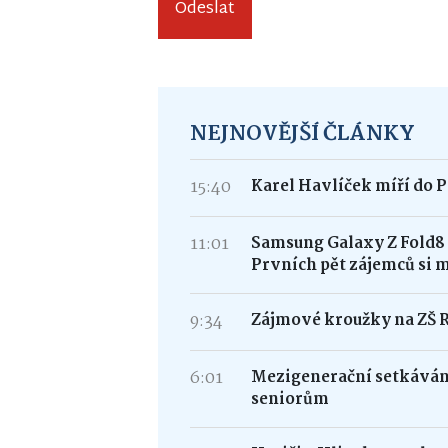
Odeslat
NEJNOVĚJŠÍ ČLÁNKY
15:40
Karel Havlíček míří do P
11:01
Samsung Galaxy Z Fold
Prvních pět zájemců si 
9:34
Zájmové kroužky na ZŠ 
6:01
Mezigenerační setkávání
seniorům