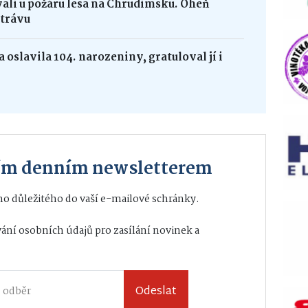
vali u požáru lesa na Chrudimsku. Oheň
 trávu
 oslavila 104. narozeniny, gratuloval jí i
ším denním newsletterem
o důležitého do vaší e-mailové schránky.
ání osobních údajů
pro zasílání novinek a
Odeslat