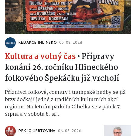
REDAKCE IHLINSKO
05. 08. 2026
Kultura a volný čas
•
Přípravy
konání 26. ročníku Hlineckého
folkového Špekáčku již vrcholí
Příznivci folkové, country i trampské hudby se již
brzy dočkají jedné z tradičních kulturních akcí
regionu. Na letním parketu Cihelka se v pátek 7.
srpna a v sobotu 8. sr...
PEKLO ČERTOVINA
06. 08. 2026