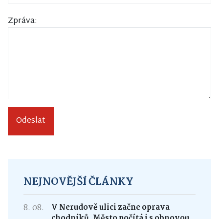
Zpráva:
Odeslat
NEJNOVĚJŠÍ ČLÁNKY
8. 08.
V Nerudově ulici začne oprava
chodníků. Město počítá i s obnovou