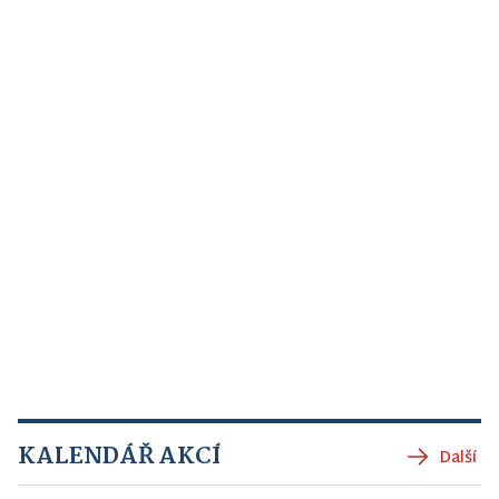
KALENDÁŘ AKCÍ
Další