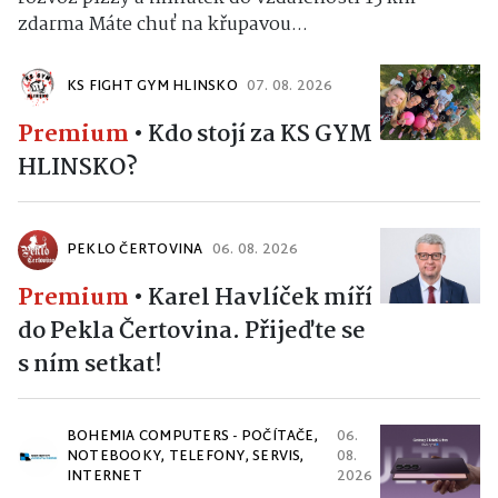
zdarma Máte chuť na křupavou...
KS FIGHT GYM HLINSKO
07. 08. 2026
Premium
•
Kdo stojí za KS GYM
HLINSKO?
PEKLO ČERTOVINA
06. 08. 2026
Premium
•
Karel Havlíček míří
do Pekla Čertovina. Přijeďte se
s ním setkat!
BOHEMIA COMPUTERS - POČÍTAČE,
06.
NOTEBOOKY, TELEFONY, SERVIS,
08.
INTERNET
2026