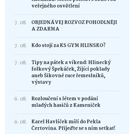
veřejného osvětlení
7. 08.
OBJEDNÁVEJ ROZVOZ POHODLNĚJI
A ZDARMA
7. 08.
Kdo stojí za KS GYM HLINSKO?
7. 08.
Tipy na pátek a víkend: Hlinecký
folkový Špekáček, Žijící poklady
aneb Šikovné ruce řemeslníků,
výstavy
6. 08.
Rozloučení s létem v podání
mladých hasičů z Kameniček
6. 08.
Karel Havlíček míří do Pekla
Čertovina. Přijeďte se s ním setkat!