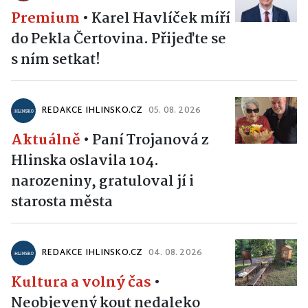
Premium
•
Karel Havlíček míří
do Pekla Čertovina. Přijeďte se
s ním setkat!
REDAKCE IHLINSKO.CZ
05. 08. 2026
Aktuálně
•
Paní Trojanová z
Hlinska oslavila 104.
narozeniny, gratuloval jí i
starosta města
REDAKCE IHLINSKO.CZ
04. 08. 2026
Kultura a volný čas
•
Neobjevený kout nedaleko