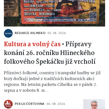
REDAKCE IHLINSKO
05. 08. 2026
Kultura a volný čas
•
Přípravy
konání 26. ročníku Hlineckého
folkového Špekáčku již vrcholí
Příznivci folkové, country i trampské hudby se již
brzy dočkají jedné z tradičních kulturních akcí
regionu. Na letním parketu Cihelka se v pátek 7.
srpna a v sobotu 8. sr...
PEKLO ČERTOVINA
06. 08. 2026