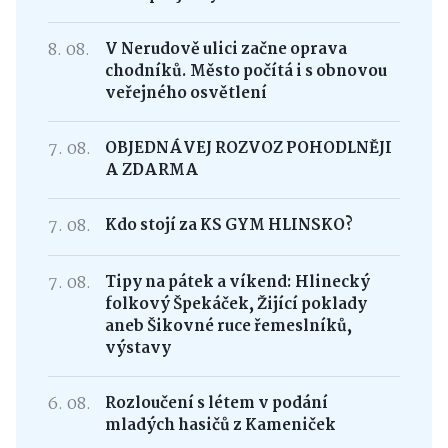
8. 08.
V Nerudově ulici začne oprava
chodníků. Město počítá i s obnovou
veřejného osvětlení
7. 08.
OBJEDNÁVEJ ROZVOZ POHODLNĚJI
A ZDARMA
7. 08.
Kdo stojí za KS GYM HLINSKO?
7. 08.
Tipy na pátek a víkend: Hlinecký
folkový Špekáček, Žijící poklady
aneb Šikovné ruce řemeslníků,
výstavy
6. 08.
Rozloučení s létem v podání
mladých hasičů z Kameniček