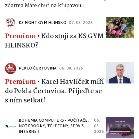
zdarma Máte chuť na křupavou...
KS FIGHT GYM HLINSKO
07. 08. 2026
Premium
•
Kdo stojí za KS GYM
HLINSKO?
PEKLO ČERTOVINA
06. 08. 2026
Premium
•
Karel Havlíček míří
do Pekla Čertovina. Přijeďte se
s ním setkat!
BOHEMIA COMPUTERS - POČÍTAČE,
06.
NOTEBOOKY, TELEFONY, SERVIS,
08.
INTERNET
2026