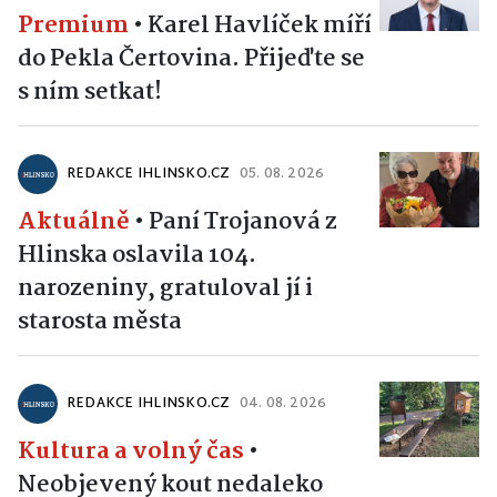
Premium
•
Karel Havlíček míří
do Pekla Čertovina. Přijeďte se
s ním setkat!
REDAKCE IHLINSKO.CZ
05. 08. 2026
Aktuálně
•
Paní Trojanová z
Hlinska oslavila 104.
narozeniny, gratuloval jí i
starosta města
REDAKCE IHLINSKO.CZ
04. 08. 2026
Kultura a volný čas
•
Neobjevený kout nedaleko