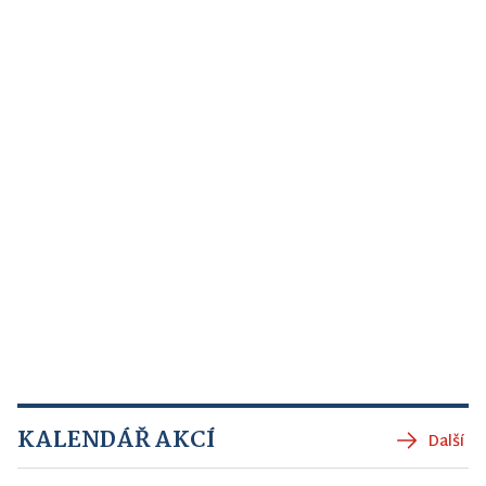
KALENDÁŘ AKCÍ
Další