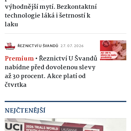
výhodnější mytí. Bezkontaktní
technologie láká i šetrností k
laku
ŘEZNICTVÍ U ŠVANDŮ
27. 07. 2026
Premium
•
Řeznictví U Švandů
nabídne před dovolenou slevy
až 30 procent. Akce platí od
čtvrtka
NEJČTENĚJŠÍ