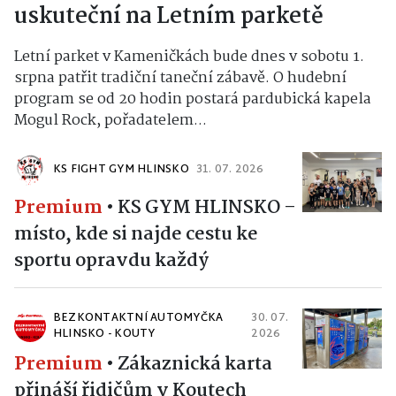
uskuteční na Letním parketě
Letní parket v Kameničkách bude dnes v sobotu 1.
srpna patřit tradiční taneční zábavě. O hudební
program se od 20 hodin postará pardubická kapela
Mogul Rock, pořadatelem...
KS FIGHT GYM HLINSKO
31. 07. 2026
Premium
•
KS GYM HLINSKO –
místo, kde si najde cestu ke
sportu opravdu každý
BEZKONTAKTNÍ AUTOMYČKA
30. 07.
HLINSKO - KOUTY
2026
Premium
•
Zákaznická karta
přináší řidičům v Koutech