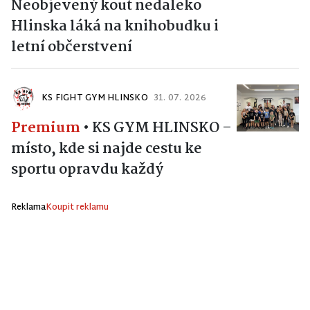
Neobjevený kout nedaleko
Hlinska láká na knihobudku i
letní občerstvení
KS FIGHT GYM HLINSKO
31. 07. 2026
Premium
•
KS GYM HLINSKO –
místo, kde si najde cestu ke
sportu opravdu každý
Reklama
Koupit reklamu