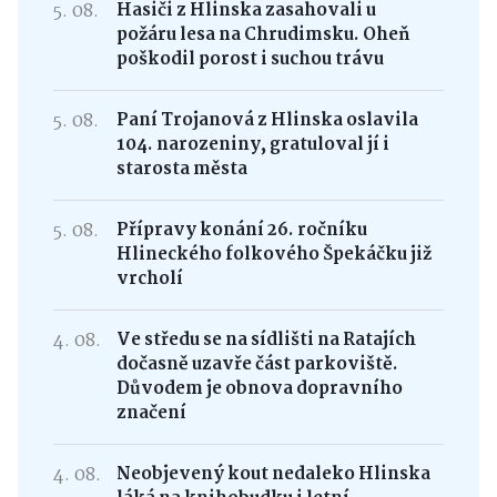
5. 08.
Hasiči z Hlinska zasahovali u
požáru lesa na Chrudimsku. Oheň
poškodil porost i suchou trávu
5. 08.
Paní Trojanová z Hlinska oslavila
104. narozeniny, gratuloval jí i
starosta města
5. 08.
Přípravy konání 26. ročníku
Hlineckého folkového Špekáčku již
vrcholí
4. 08.
Ve středu se na sídlišti na Ratajích
dočasně uzavře část parkoviště.
Důvodem je obnova dopravního
značení
4. 08.
Neobjevený kout nedaleko Hlinska