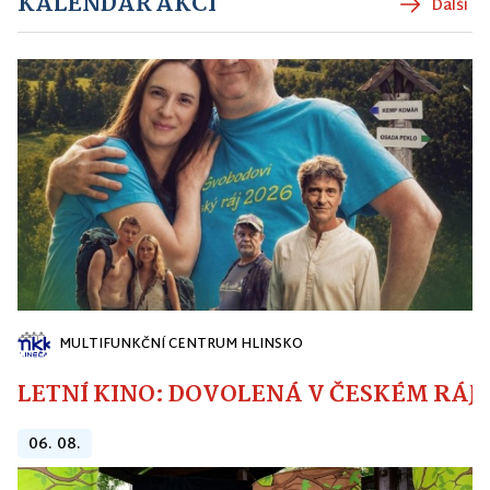
KALENDÁŘ AKCÍ
Další
MULTIFUNKČNÍ CENTRUM HLINSKO
LETNÍ KINO: DOVOLENÁ V ČESKÉM RÁJI
06. 08.