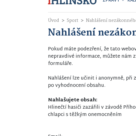
ZPRÁVY
KAL
Úvod
Sport
Nahlášení nezákonnéh
Nahlášení nezáko
Pokud máte podezření, že tato webo
nepravdivé informace, můžete nám za
formuláře.
Nahlášení lze učinit i anonymně, př
po vyhodnocení obsahu.
Nahlašujete obsah:
Hlinečtí hasiči zazářili v závodě Př
chlapci s těžkým onemocněním