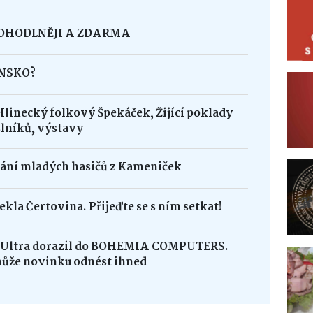
POHODLNĚJI A ZDARMA
INSKO?
Hlinecký folkový Špekáček, Žijící poklady
lníků, výstavy
dání mladých hasičů z Kameniček
ekla Čertovina. Přijeďte se s ním setkat!
8 Ultra dorazil do BOHEMIA COMPUTERS.
může novinku odnést ihned