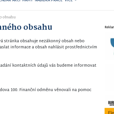
ENDÁŘ AKCÍ
FIRMY
NABÍDKA PRÁCE
VÍCE
o obsahu
nného obsahu
Rekla
vá stránka obsahuje nezákonný obsah nebo
slat informace a obsah nahlásit prostřednictvím
i zadání kontaktních údajů vás budeme informovat
íhodova 100. Finanční odměnu věnovali na pomoc