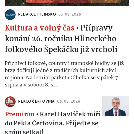
REDAKCE IHLINSKO
05. 08. 2026
Kultura a volný čas
•
Přípravy
konání 26. ročníku Hlineckého
folkového Špekáčku již vrcholí
Příznivci folkové, country i trampské hudby se již
brzy dočkají jedné z tradičních kulturních akcí
regionu. Na letním parketu Cihelka se v pátek 7.
srpna a v sobotu 8. sr...
PEKLO ČERTOVINA
06. 08. 2026
Premium
•
Karel Havlíček míří
do Pekla Čertovina. Přijeďte se
s ním setkat!