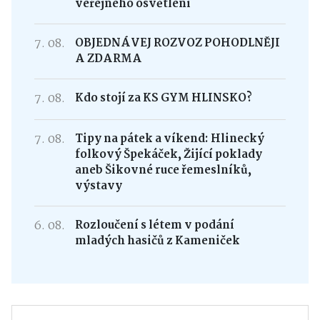
veřejného osvětlení
7. 08.
OBJEDNÁVEJ ROZVOZ POHODLNĚJI
A ZDARMA
7. 08.
Kdo stojí za KS GYM HLINSKO?
7. 08.
Tipy na pátek a víkend: Hlinecký
folkový Špekáček, Žijící poklady
aneb Šikovné ruce řemeslníků,
výstavy
6. 08.
Rozloučení s létem v podání
mladých hasičů z Kameniček