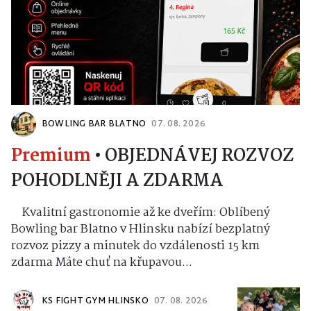
BOWLING BAR BLATNO
07. 08. 2026
Premium
•
OBJEDNÁVEJ ROZVOZ
POHODLNĚJI A ZDARMA
Kvalitní gastronomie až ke dveřím: Oblíbený
Bowling bar Blatno v Hlinsku nabízí bezplatný
rozvoz pizzy a minutek do vzdálenosti 15 km
zdarma Máte chuť na křupavou...
KS FIGHT GYM HLINSKO
07. 08. 2026