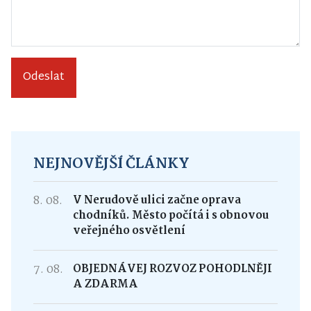
Odeslat
NEJNOVĚJŠÍ ČLÁNKY
8. 08.
V Nerudově ulici začne oprava
chodníků. Město počítá i s obnovou
veřejného osvětlení
7. 08.
OBJEDNÁVEJ ROZVOZ POHODLNĚJI
A ZDARMA