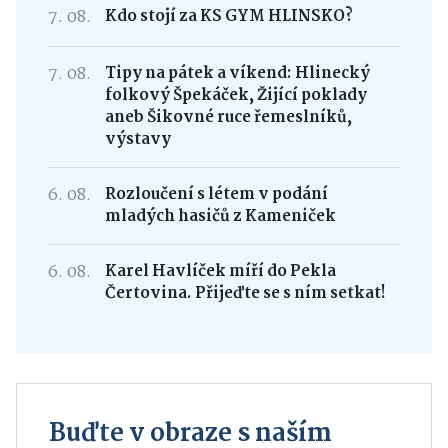
7. 08.
Kdo stojí za KS GYM HLINSKO?
7. 08.
Tipy na pátek a víkend: Hlinecký
folkový Špekáček, Žijící poklady
aneb Šikovné ruce řemeslníků,
výstavy
6. 08.
Rozloučení s létem v podání
mladých hasičů z Kameniček
6. 08.
Karel Havlíček míří do Pekla
Čertovina. Přijeďte se s ním setkat!
Buďte v obraze s naším