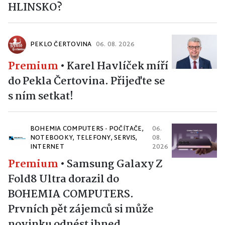
HLINSKO?
PEKLO ČERTOVINA
06. 08. 2026
Premium
•
Karel Havlíček míří
do Pekla Čertovina. Přijeďte se
s ním setkat!
BOHEMIA COMPUTERS - POČÍTAČE,
06.
NOTEBOOKY, TELEFONY, SERVIS,
08.
INTERNET
2026
Premium
•
Samsung Galaxy Z
Fold8 Ultra dorazil do
BOHEMIA COMPUTERS.
Prvních pět zájemců si může
novinku odnést ihned