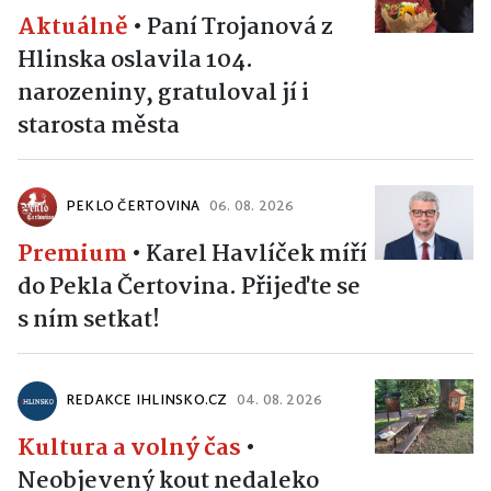
Aktuálně
•
Paní Trojanová z
Hlinska oslavila 104.
narozeniny, gratuloval jí i
starosta města
PEKLO ČERTOVINA
06. 08. 2026
Premium
•
Karel Havlíček míří
do Pekla Čertovina. Přijeďte se
s ním setkat!
REDAKCE IHLINSKO.CZ
04. 08. 2026
Kultura a volný čas
•
Neobjevený kout nedaleko