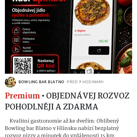
BOWLING BAR BLATNO
PŘED 9 HODINAMI
Premium
•
OBJEDNÁVEJ ROZVOZ
POHODLNĚJI A ZDARMA
Kvalitní gastronomie až ke dveřím: Oblíbený
Bowling bar Blatno v Hlinsku nabízí bezplatný
rozvoz pizzy a minutek do vzdálenosti 15 km