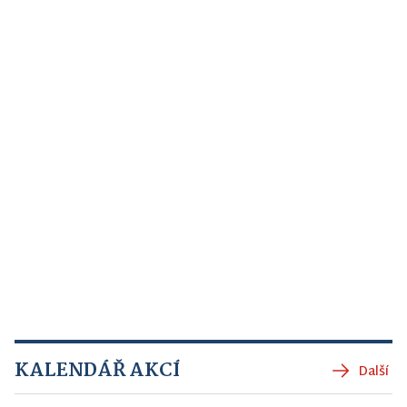
KALENDÁŘ AKCÍ
Další