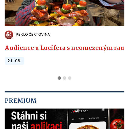
PEKLO ČERTOVINA
Audience u Lucifera s neomezeným raute
21. 08.
PREMIUM