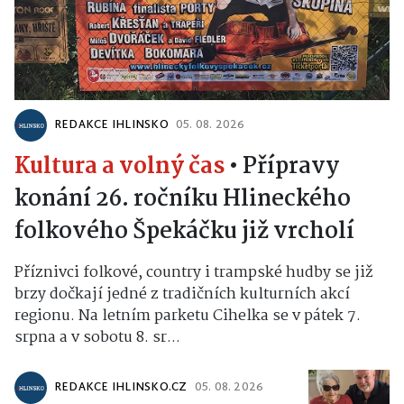
REDAKCE IHLINSKO
05. 08. 2026
Kultura a volný čas
•
Přípravy
konání 26. ročníku Hlineckého
folkového Špekáčku již vrcholí
Příznivci folkové, country i trampské hudby se již
brzy dočkají jedné z tradičních kulturních akcí
regionu. Na letním parketu Cihelka se v pátek 7.
srpna a v sobotu 8. sr...
REDAKCE IHLINSKO.CZ
05. 08. 2026