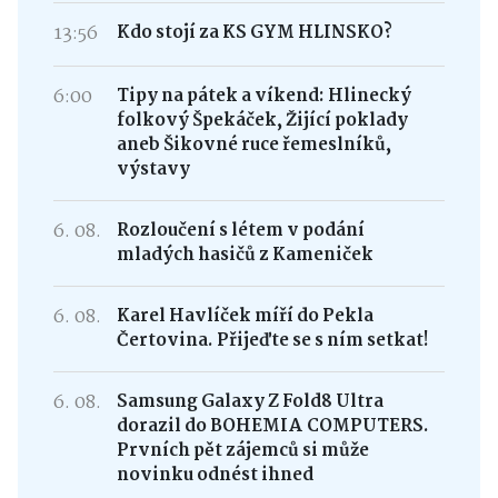
13:56
Kdo stojí za KS GYM HLINSKO?
6:00
Tipy na pátek a víkend: Hlinecký
folkový Špekáček, Žijící poklady
aneb Šikovné ruce řemeslníků,
výstavy
6. 08.
Rozloučení s létem v podání
mladých hasičů z Kameniček
6. 08.
Karel Havlíček míří do Pekla
Čertovina. Přijeďte se s ním setkat!
6. 08.
Samsung Galaxy Z Fold8 Ultra
dorazil do BOHEMIA COMPUTERS.
Prvních pět zájemců si může
novinku odnést ihned