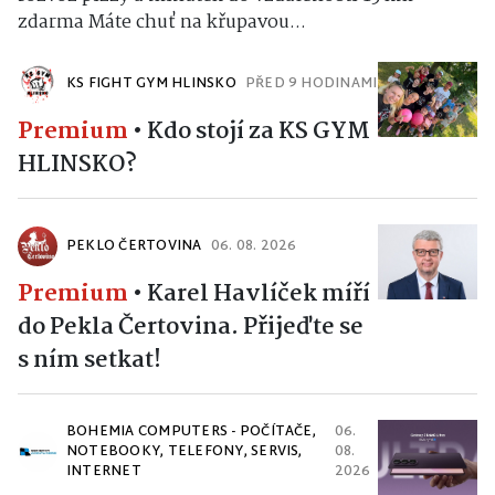
zdarma Máte chuť na křupavou...
KS FIGHT GYM HLINSKO
PŘED 9 HODINAMI
Premium
•
Kdo stojí za KS GYM
HLINSKO?
PEKLO ČERTOVINA
06. 08. 2026
Premium
•
Karel Havlíček míří
do Pekla Čertovina. Přijeďte se
s ním setkat!
BOHEMIA COMPUTERS - POČÍTAČE,
06.
NOTEBOOKY, TELEFONY, SERVIS,
08.
INTERNET
2026