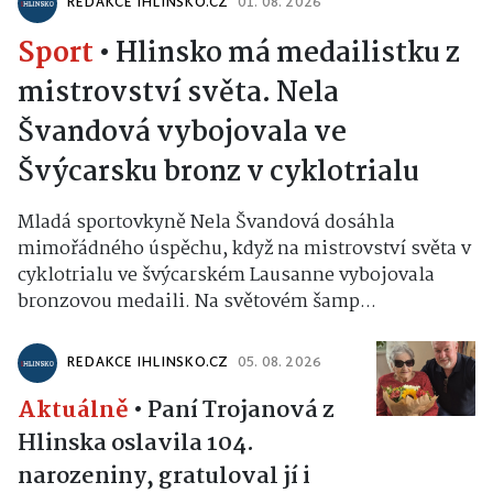
REDAKCE IHLINSKO.CZ
01. 08. 2026
Sport
•
Hlinsko má medailistku z
mistrovství světa. Nela
Švandová vybojovala ve
Švýcarsku bronz v cyklotrialu
Mladá sportovkyně Nela Švandová dosáhla
mimořádného úspěchu, když na mistrovství světa v
cyklotrialu ve švýcarském Lausanne vybojovala
bronzovou medaili. Na světovém šamp...
REDAKCE IHLINSKO.CZ
05. 08. 2026
Aktuálně
•
Paní Trojanová z
Hlinska oslavila 104.
narozeniny, gratuloval jí i