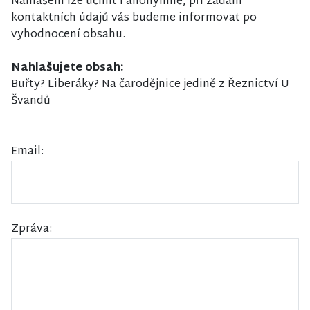
Nahlášení lze učinit i anonymně, při zadání
kontaktních údajů vás budeme informovat po
vyhodnocení obsahu.
Nahlašujete obsah:
Buřty? Liberáky? Na čarodějnice jedině z Řeznictví U
Švandů
Email:
Zpráva: