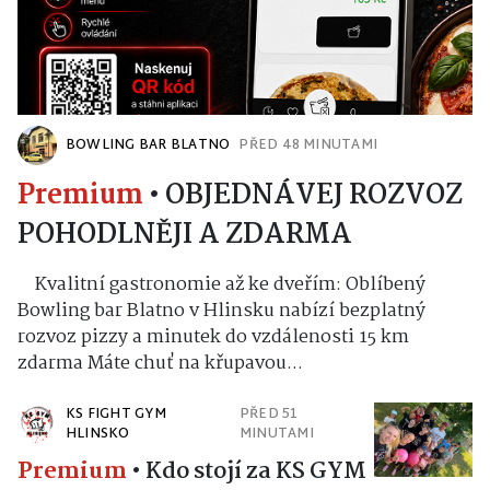
BOWLING BAR BLATNO
PŘED 48 MINUTAMI
Premium
•
OBJEDNÁVEJ ROZVOZ
POHODLNĚJI A ZDARMA
Kvalitní gastronomie až ke dveřím: Oblíbený
Bowling bar Blatno v Hlinsku nabízí bezplatný
rozvoz pizzy a minutek do vzdálenosti 15 km
zdarma Máte chuť na křupavou...
KS FIGHT GYM
PŘED 51
HLINSKO
MINUTAMI
Premium
•
Kdo stojí za KS GYM