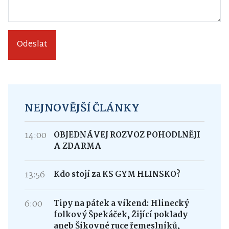
Odeslat
NEJNOVĚJŠÍ ČLÁNKY
14:00
OBJEDNÁVEJ ROZVOZ POHODLNĚJI
A ZDARMA
13:56
Kdo stojí za KS GYM HLINSKO?
6:00
Tipy na pátek a víkend: Hlinecký
folkový Špekáček, Žijící poklady
aneb Šikovné ruce řemeslníků,