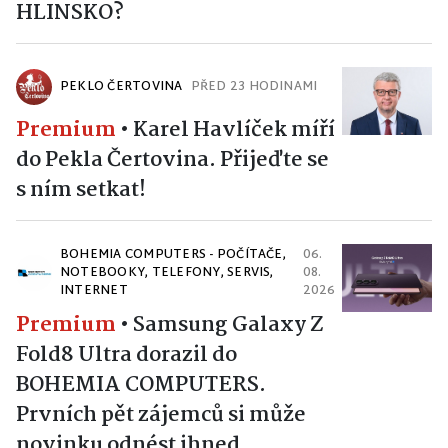
HLINSKO?
PEKLO ČERTOVINA
PŘED 23 HODINAMI
Premium
•
Karel Havlíček míří
do Pekla Čertovina. Přijeďte se
s ním setkat!
BOHEMIA COMPUTERS - POČÍTAČE,
06.
NOTEBOOKY, TELEFONY, SERVIS,
08.
INTERNET
2026
Premium
•
Samsung Galaxy Z
Fold8 Ultra dorazil do
BOHEMIA COMPUTERS.
Prvních pět zájemců si může
novinku odnést ihned