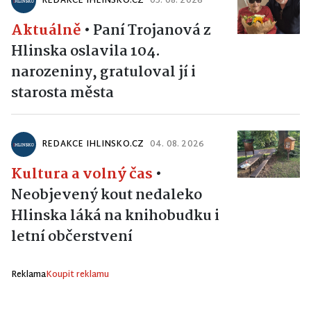
REDAKCE IHLINSKO.CZ
05. 08. 2026
Aktuálně
•
Paní Trojanová z
Hlinska oslavila 104.
narozeniny, gratuloval jí i
starosta města
REDAKCE IHLINSKO.CZ
04. 08. 2026
Kultura a volný čas
•
Neobjevený kout nedaleko
Hlinska láká na knihobudku i
letní občerstvení
Reklama
Koupit reklamu