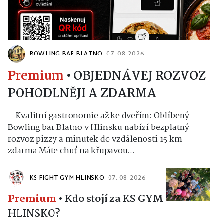
BOWLING BAR BLATNO
07. 08. 2026
Premium
•
OBJEDNÁVEJ ROZVOZ
POHODLNĚJI A ZDARMA
Kvalitní gastronomie až ke dveřím: Oblíbený
Bowling bar Blatno v Hlinsku nabízí bezplatný
rozvoz pizzy a minutek do vzdálenosti 15 km
zdarma Máte chuť na křupavou...
KS FIGHT GYM HLINSKO
07. 08. 2026
Premium
•
Kdo stojí za KS GYM
HLINSKO?