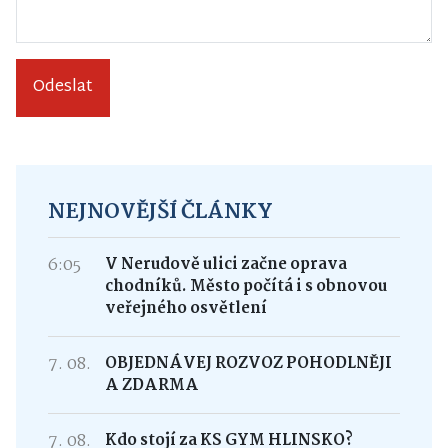
Odeslat
NEJNOVĚJŠÍ ČLÁNKY
6:05
V Nerudově ulici začne oprava
chodníků. Město počítá i s obnovou
veřejného osvětlení
7. 08.
OBJEDNÁVEJ ROZVOZ POHODLNĚJI
A ZDARMA
7. 08.
Kdo stojí za KS GYM HLINSKO?