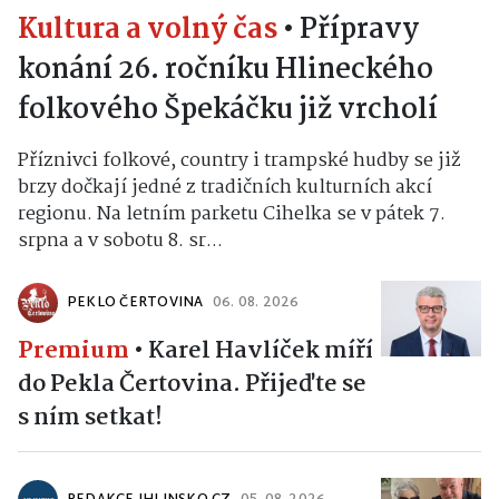
Kultura a volný čas
•
Přípravy
konání 26. ročníku Hlineckého
folkového Špekáčku již vrcholí
Příznivci folkové, country i trampské hudby se již
brzy dočkají jedné z tradičních kulturních akcí
regionu. Na letním parketu Cihelka se v pátek 7.
srpna a v sobotu 8. sr...
PEKLO ČERTOVINA
06. 08. 2026
Premium
•
Karel Havlíček míří
do Pekla Čertovina. Přijeďte se
s ním setkat!