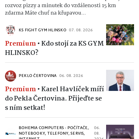
rozvoz pizzy a minutek do vzdálenosti 15 km
zdarma Máte chuť na křupavou...
KS FIGHT GYM HLINSKO
07. 08. 2026
Premium
•
Kdo stojí za KS GYM
HLINSKO?
PEKLO ČERTOVINA
06. 08. 2026
Premium
•
Karel Havlíček míří
do Pekla Čertovina. Přijeďte se
s ním setkat!
BOHEMIA COMPUTERS - POČÍTAČE,
06.
NOTEBOOKY, TELEFONY, SERVIS,
08.