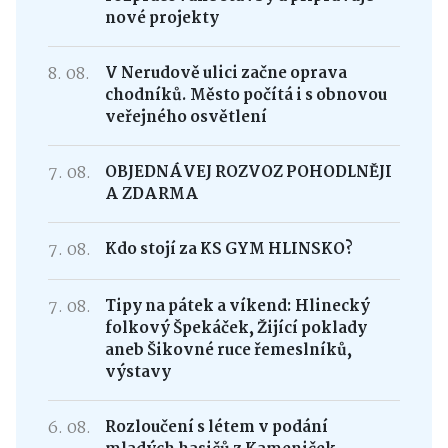
nové projekty
8. 08.
V Nerudově ulici začne oprava
chodníků. Město počítá i s obnovou
veřejného osvětlení
7. 08.
OBJEDNÁVEJ ROZVOZ POHODLNĚJI
A ZDARMA
7. 08.
Kdo stojí za KS GYM HLINSKO?
7. 08.
Tipy na pátek a víkend: Hlinecký
folkový Špekáček, Žijící poklady
aneb Šikovné ruce řemeslníků,
výstavy
6. 08.
Rozloučení s létem v podání