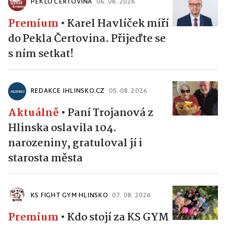
PEKLO ČERTOVINA
06. 08. 2026
Premium
•
Karel Havlíček míří
do Pekla Čertovina. Přijeďte se
s ním setkat!
REDAKCE IHLINSKO.CZ
05. 08. 2026
Aktuálně
•
Paní Trojanová z
Hlinska oslavila 104.
narozeniny, gratuloval jí i
starosta města
KS FIGHT GYM HLINSKO
07. 08. 2026
Premium
•
Kdo stojí za KS GYM