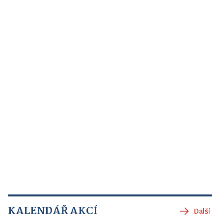
KALENDÁŘ AKCÍ
Další