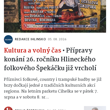
REDAKCE IHLINSKO
05. 08. 2026
Kultura a volný čas
•
Přípravy
konání 26. ročníku Hlineckého
folkového Špekáčku již vrcholí
Příznivci folkové, country i trampské hudby se již
brzy dočkají jedné z tradičních kulturních akcí
regionu. Na letním parketu Cihelka se v pátek 7.
srpna a v sobotu 8. sr...