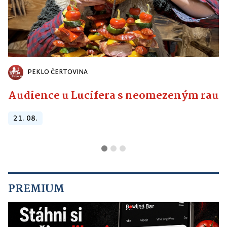
PEKLO ČERTOVINA
Audience u Lucifera s neomezeným raute
21. 08.
PREMIUM