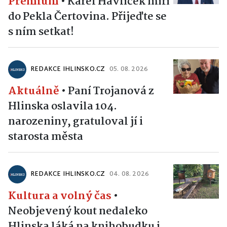
Premium
•
Karel Havlíček míří
do Pekla Čertovina. Přijeďte se
s ním setkat!
REDAKCE IHLINSKO.CZ
05. 08. 2026
Aktuálně
•
Paní Trojanová z
Hlinska oslavila 104.
narozeniny, gratuloval jí i
starosta města
REDAKCE IHLINSKO.CZ
04. 08. 2026
Kultura a volný čas
•
Neobjevený kout nedaleko
Hlinska láká na knihobudku i