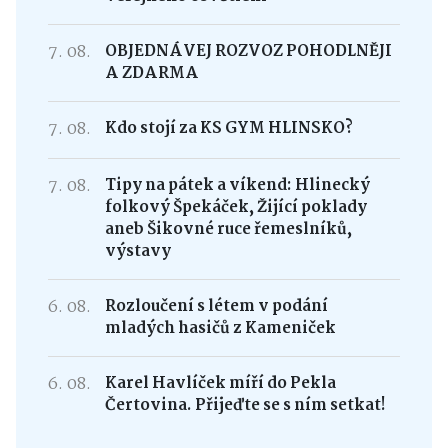
7. 08.
OBJEDNÁVEJ ROZVOZ POHODLNĚJI
A ZDARMA
7. 08.
Kdo stojí za KS GYM HLINSKO?
7. 08.
Tipy na pátek a víkend: Hlinecký
folkový Špekáček, Žijící poklady
aneb Šikovné ruce řemeslníků,
výstavy
6. 08.
Rozloučení s létem v podání
mladých hasičů z Kameniček
6. 08.
Karel Havlíček míří do Pekla
Čertovina. Přijeďte se s ním setkat!