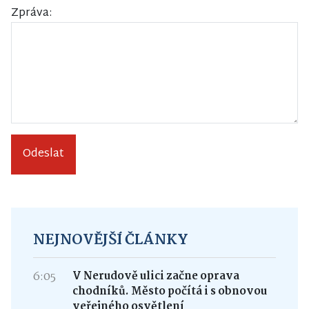
Zpráva:
Odeslat
NEJNOVĚJŠÍ ČLÁNKY
6:05
V Nerudově ulici začne oprava
chodníků. Město počítá i s obnovou
veřejného osvětlení