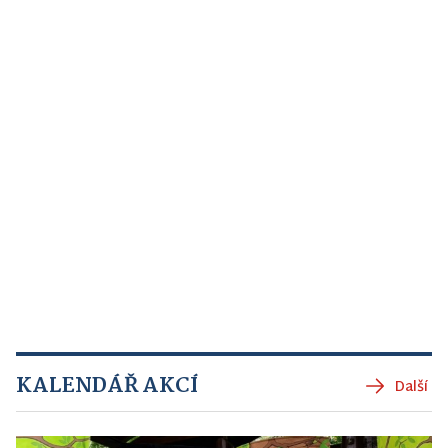
KALENDÁŘ AKCÍ
Další