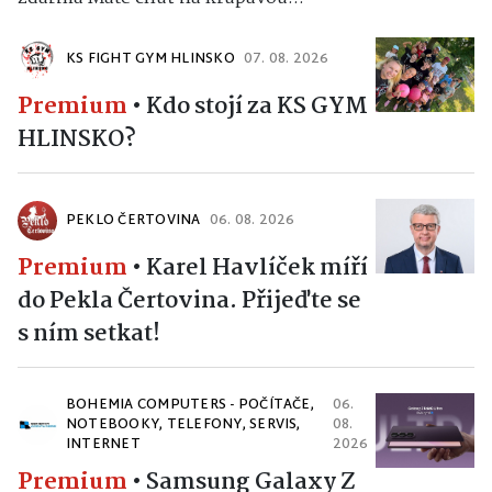
KS FIGHT GYM HLINSKO
07. 08. 2026
Premium
•
Kdo stojí za KS GYM
HLINSKO?
PEKLO ČERTOVINA
06. 08. 2026
Premium
•
Karel Havlíček míří
do Pekla Čertovina. Přijeďte se
s ním setkat!
BOHEMIA COMPUTERS - POČÍTAČE,
06.
NOTEBOOKY, TELEFONY, SERVIS,
08.
INTERNET
2026
Premium
•
Samsung Galaxy Z