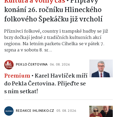
Kultura a volný čas
•
Přípravy
konání 26. ročníku Hlineckého
folkového Špekáčku již vrcholí
Příznivci folkové, country i trampské hudby se již
brzy dočkají jedné z tradičních kulturních akcí
regionu. Na letním parketu Cihelka se v pátek 7.
srpna a v sobotu 8. sr...
PEKLO ČERTOVINA
06. 08. 2026
Premium
•
Karel Havlíček míří
do Pekla Čertovina. Přijeďte se
s ním setkat!
REDAKCE IHLINSKO.CZ
05. 08. 2026