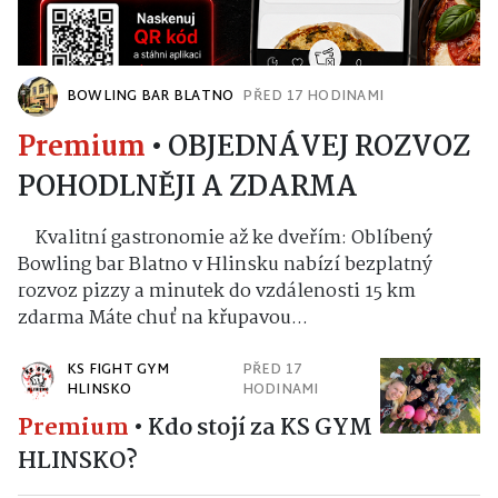
BOWLING BAR BLATNO
PŘED 17 HODINAMI
Premium
•
OBJEDNÁVEJ ROZVOZ
POHODLNĚJI A ZDARMA
Kvalitní gastronomie až ke dveřím: Oblíbený
Bowling bar Blatno v Hlinsku nabízí bezplatný
rozvoz pizzy a minutek do vzdálenosti 15 km
zdarma Máte chuť na křupavou...
KS FIGHT GYM
PŘED 17
HLINSKO
HODINAMI
Premium
•
Kdo stojí za KS GYM
HLINSKO?