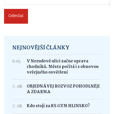
Odeslat
NEJNOVĚJŠÍ ČLÁNKY
6:05
V Nerudově ulici začne oprava
chodníků. Město počítá i s obnovou
veřejného osvětlení
7. 08.
OBJEDNÁVEJ ROZVOZ POHODLNĚJI
A ZDARMA
7. 08.
Kdo stojí za KS GYM HLINSKO?