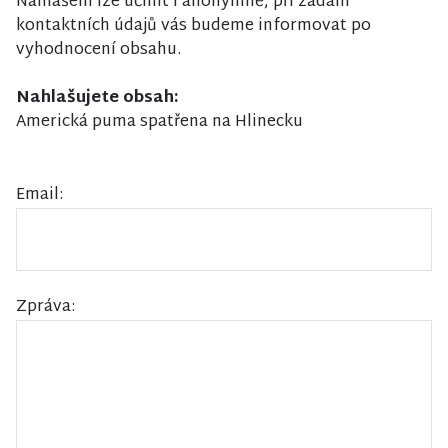
Nahlášení lze učinit i anonymně, při zadání
kontaktních údajů vás budeme informovat po
vyhodnocení obsahu.
Nahlašujete obsah:
Americká puma spatřena na Hlinecku
Email:
Zpráva: