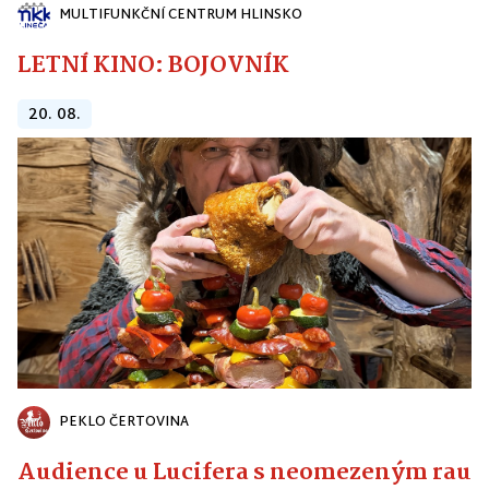
MULTIFUNKČNÍ CENTRUM HLINSKO
LETNÍ KINO: BOJOVNÍK
20. 08.
PEKLO ČERTOVINA
Audience u Lucifera s neomezeným raute