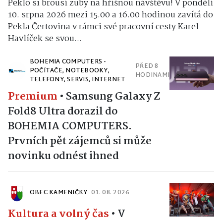
Peklo si brousí zuby na hříšnou návštěvu! V pondělí
10. srpna 2026 mezi 15.00 a 16.00 hodinou zavítá do
Pekla Čertovina v rámci své pracovní cesty Karel
Havlíček se svou...
BOHEMIA COMPUTERS -
PŘED 8
POČÍTAČE, NOTEBOOKY,
HODINAMI
TELEFONY, SERVIS, INTERNET
Premium
•
Samsung Galaxy Z
Fold8 Ultra dorazil do
BOHEMIA COMPUTERS.
Prvních pět zájemců si může
novinku odnést ihned
OBEC KAMENIČKY
01. 08. 2026
Kultura a volný čas
•
V