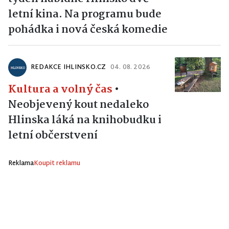
letní kina. Na programu bude
pohádka i nová česká komedie
REDAKCE IHLINSKO.CZ
04. 08. 2026
Kultura a volný čas
•
Neobjevený kout nedaleko
Hlinska láká na knihobudku i
letní občerstvení
Reklama
Koupit reklamu