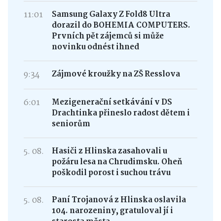
11:01
Samsung Galaxy Z Fold8 Ultra
dorazil do BOHEMIA COMPUTERS.
Prvních pět zájemců si může
novinku odnést ihned
9:34
Zájmové kroužky na ZŠ Resslova
6:01
Mezigenerační setkávání v DS
Drachtinka přineslo radost dětem i
seniorům
5. 08.
Hasiči z Hlinska zasahovali u
požáru lesa na Chrudimsku. Oheň
poškodil porost i suchou trávu
5. 08.
Paní Trojanová z Hlinska oslavila
104. narozeniny, gratuloval jí i