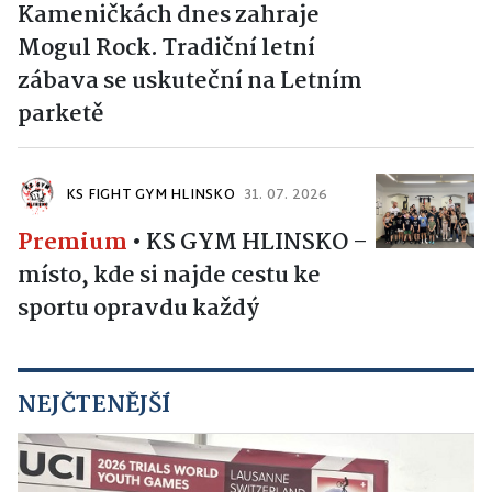
Kameničkách dnes zahraje
Mogul Rock. Tradiční letní
zábava se uskuteční na Letním
parketě
KS FIGHT GYM HLINSKO
31. 07. 2026
Premium
•
KS GYM HLINSKO –
místo, kde si najde cestu ke
sportu opravdu každý
NEJČTENĚJŠÍ