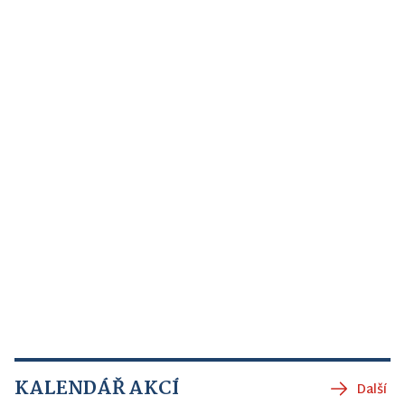
KALENDÁŘ AKCÍ
Další