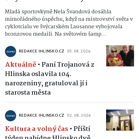
Mladá sportovkyně Nela Švandová dosáhla
mimořádného úspěchu, když na mistrovství světa v
cyklotrialu ve švýcarském Lausanne vybojovala
bronzovou medaili. Na světovém šamp...
REDAKCE IHLINSKO.CZ
05. 08. 2026
Aktuálně
•
Paní Trojanová z
Hlinska oslavila 104.
narozeniny, gratuloval jí i
starosta města
REDAKCE IHLINSKO.CZ
02. 08. 2026
Kultura a volný čas
•
Příští
týden nabídne Hlinsko dvě