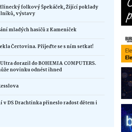
Hlinecký folkový Špekáček, Žijící poklady
lníků, výstavy
dání mladých hasičů z Kameniček
ekla Čertovina. Přijeďte se s ním setkat!
8 Ultra dorazil do BOHEMIA COMPUTERS.
může novinku odnést ihned
Resslova
 v DS Drachtinka přineslo radost dětem i