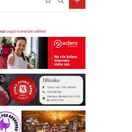
ma
Koupit komerční sdělení