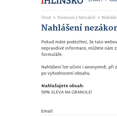
ZPRÁVY
KAL
/
Úvod
Premium
Aktuálně
Nahláše
Nahlášení nezáko
Pokud máte podezření, že tato webo
nepravdivé informace, můžete nám za
formuláře.
Nahlášení lze učinit i anonymně, př
po vyhodnocení obsahu.
Nahlašujete obsah:
50% SLEVA NA GRANULE!
Email: