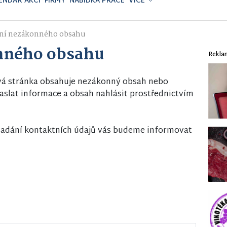
ENDÁŘ AKCÍ
FIRMY
NABÍDKA PRÁCE
VÍCE
ní nezákonného obsahu
nného obsahu
Rekla
vá stránka obsahuje nezákonný obsah nebo
slat informace a obsah nahlásit prostřednictvím
i zadání kontaktních údajů vás budeme informovat