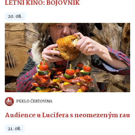
LETNÍ KINO: BOJOVNÍK
20. 08.
PEKLO ČERTOVINA
Audience u Lucifera s neomezeným raute
21. 08.