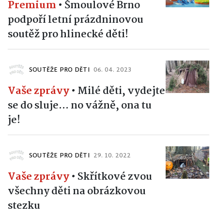
Premium
•
Šmoulové Brno
podpoří letní prázdninovou
soutěž pro hlinecké děti!
SOUTĚŽE PRO DĚTI
06. 04. 2023
Vaše zprávy
•
Milé děti, vydejte
se do sluje... no vážně, ona tu
je!
SOUTĚŽE PRO DĚTI
29. 10. 2022
Vaše zprávy
•
Skřítkové zvou
všechny děti na obrázkovou
stezku