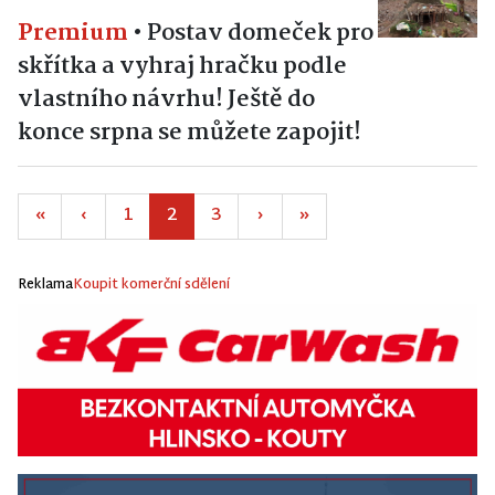
Premium
•
Postav domeček pro
skřítka a vyhraj hračku podle
vlastního návrhu! Ještě do
konce srpna se můžete zapojit!
«
‹
1
2
3
›
»
Reklama
Koupit komerční sdělení