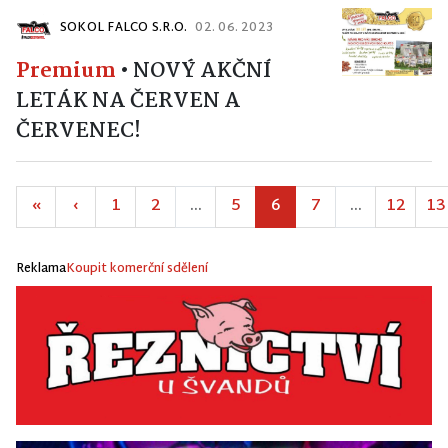
SOKOL FALCO S.R.O.
02. 06. 2023
Premium
•
NOVÝ AKČNÍ
LETÁK NA ČERVEN A
ČERVENEC!
«
‹
1
2
...
5
6
7
...
12
13
Reklama
Koupit komerční sdělení