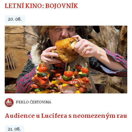
LETNÍ KINO: BOJOVNÍK
20. 08.
PEKLO ČERTOVINA
Audience u Lucifera s neomezeným raute
21. 08.